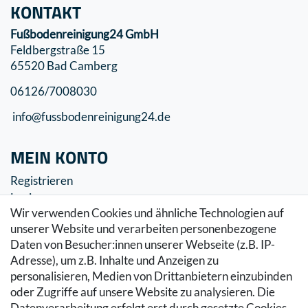
KONTAKT
Fußbodenreinigung24 GmbH
Feldbergstraße 15
65520 Bad Camberg
06126/7008030
info@fussbodenreinigung24.de
MEIN KONTO
Registrieren
Login
Wir verwenden Cookies und ähnliche Technologien auf
SERVICE
unserer Website und verarbeiten personenbezogene
Daten von Besucher:innen unserer Webseite (z.B. IP-
Zahlung & Versand
Adresse), um z.B. Inhalte und Anzeigen zu
Warenkorb
personalisieren, Medien von Drittanbietern einzubinden
Zur Kasse
oder Zugriffe auf unsere Website zu analysieren. Die
Hilfe
Datenverarbeitung erfolgt erst durch gesetzte Cookies.