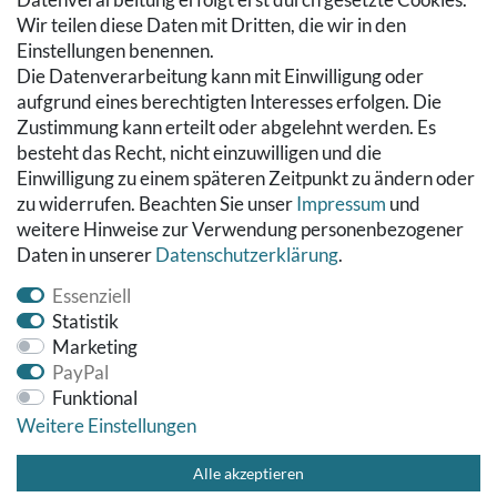
Wir teilen diese Daten mit Dritten, die wir in den
RECHTLICHES
Einstellungen benennen.
Die Datenverarbeitung kann mit Einwilligung oder
Kontakt
aufgrund eines berechtigten Interesses erfolgen. Die
Datenschutzerklärung
Zustimmung kann erteilt oder abgelehnt werden. Es
AGB
besteht das Recht, nicht einzuwilligen und die
Impressum
Einwilligung zu einem späteren Zeitpunkt zu ändern oder
Hinweise zur Batterieentsorgung
zu widerrufen. Beachten Sie unser
Impressum
und
Widerrufs­recht
weitere Hinweise zur Verwendung personenbezogener
Daten in unserer
Daten­schutz­erklärung
.
Vertrag widerrufen
Essenziell
Statistik
Marketing
PayPal
Funktional
Weitere Einstellungen
© Copyright 2026 Fußbodenreinigung24 GmbH | Alle Rechte
vorbehalten.
Alle akzeptieren