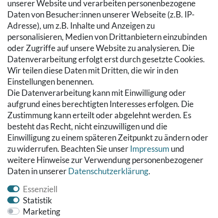
SERVICE
unserer Website und verarbeiten personenbezogene
Daten von Besucher:innen unserer Webseite (z.B. IP-
Zahlung & Versand
Adresse), um z.B. Inhalte und Anzeigen zu
Warenkorb
personalisieren, Medien von Drittanbietern einzubinden
Zur Kasse
oder Zugriffe auf unsere Website zu analysieren. Die
Hilfe
Datenverarbeitung erfolgt erst durch gesetzte Cookies.
Wir teilen diese Daten mit Dritten, die wir in den
RECHTLICHES
Einstellungen benennen.
Die Datenverarbeitung kann mit Einwilligung oder
Kontakt
aufgrund eines berechtigten Interesses erfolgen. Die
Datenschutzerklärung
Zustimmung kann erteilt oder abgelehnt werden. Es
AGB
besteht das Recht, nicht einzuwilligen und die
Impressum
Einwilligung zu einem späteren Zeitpunkt zu ändern oder
Hinweise zur Batterieentsorgung
zu widerrufen. Beachten Sie unser
Impressum
und
Widerrufs­recht
weitere Hinweise zur Verwendung personenbezogener
Daten in unserer
Daten­schutz­erklärung
.
Vertrag widerrufen
Essenziell
Statistik
Marketing