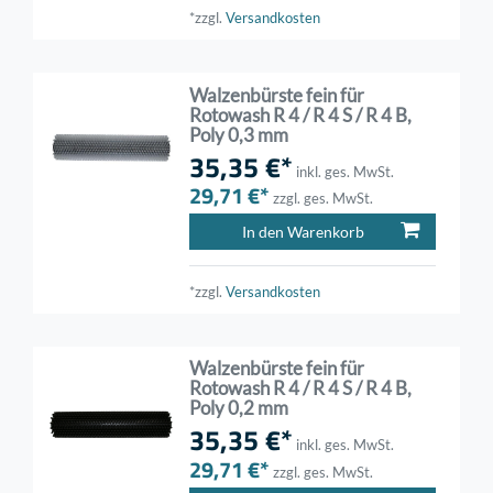
*zzgl.
Versandkosten
Walzenbürste fein für
Rotowash R 4 / R 4 S / R 4 B,
Poly 0,3 mm
35,35 €*
inkl. ges. MwSt.
29,71 €*
zzgl. ges. MwSt.
In den Warenkorb
*zzgl.
Versandkosten
Walzenbürste fein für
Rotowash R 4 / R 4 S / R 4 B,
Poly 0,2 mm
35,35 €*
inkl. ges. MwSt.
29,71 €*
zzgl. ges. MwSt.