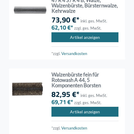
4 / R 4 S / R 4 B, Walze,
Walzenbürste, Bürsternwalze,
Kehrwalze
73,90 €*
inkl. ges. MwSt.
62,10 €*
zzgl. ges. MwSt.
Artikel anzeigen
*zzgl.
Versandkosten
Walzenbürste fein für
Rotowash A 44, 5
Komponenten Borsten
82,95 €*
inkl. ges. MwSt.
69,71 €*
zzgl. ges. MwSt.
Artikel anzeigen
*zzgl.
Versandkosten