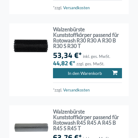
*zzgl.
Versandkosten
Walzenbürste
Kunststoffkörper passend für
Rotowash R30 R30 A R30 B
R30 S R30 T
53,34 €*
inkl. ges. MwSt.
44,82 €*
zzgl. ges. MwSt.
In den Warenkorb
*zzgl.
Versandkosten
Walzenbürste
Kunststoffkörper passend für
Rotowash R45 R45 A R45 B
R45 S R45 T
63,76 €*