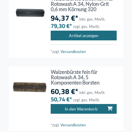
Rotowash A 34, Nylon-Grit
0,6 mm Körnung 320
94,37 €*
inkl. ges. MwSt.
79,30 €*
zzgl. ges. MwSt.
Artikel anzeigen
*zzgl.
Versandkosten
Walzenbürste fein für
Rotowash A 34, 5
Komponenten Borsten
60,38 €*
inkl. ges. MwSt.
50,74 €*
zzgl. ges. MwSt.
In den Warenkorb
*zzgl.
Versandkosten