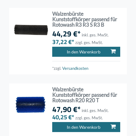
Walzenbürste
Kunststoffkörper passend für
Rotowash R3 R3 S R3 B
44,29 €*
inkl. ges. MwSt.
37,22 €*
zzgl. ges. MwSt.
In den Warenkorb
*zzgl.
Versandkosten
Walzenbürste
Kunststoffkörper passend für
Rotowash R20 R20 T
47,90 €*
inkl. ges. MwSt.
40,25 €*
zzgl. ges. MwSt.
In den Warenkorb