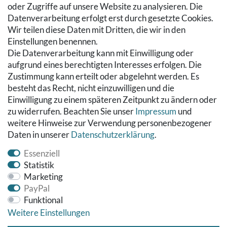
Zur Kasse
oder Zugriffe auf unsere Website zu analysieren. Die
Hilfe
Datenverarbeitung erfolgt erst durch gesetzte Cookies.
Wir teilen diese Daten mit Dritten, die wir in den
RECHTLICHES
Einstellungen benennen.
Die Datenverarbeitung kann mit Einwilligung oder
Kontakt
aufgrund eines berechtigten Interesses erfolgen. Die
Datenschutzerklärung
Zustimmung kann erteilt oder abgelehnt werden. Es
AGB
besteht das Recht, nicht einzuwilligen und die
Impressum
Einwilligung zu einem späteren Zeitpunkt zu ändern oder
Hinweise zur Batterieentsorgung
zu widerrufen. Beachten Sie unser
Impressum
und
Widerrufs­recht
weitere Hinweise zur Verwendung personenbezogener
Daten in unserer
Daten­schutz­erklärung
.
Vertrag widerrufen
Essenziell
Statistik
Marketing
PayPal
Funktional
Weitere Einstellungen
© Copyright 2026 Fußbodenreinigung24 GmbH | Alle Rechte