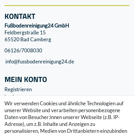
KONTAKT
Fußbodenreinigung24 GmbH
Feldbergstraße 15
65520 Bad Camberg
06126/7008030
info@fussbodenreinigung24.de
MEIN KONTO
Registrieren
Login
Wir verwenden Cookies und ähnliche Technologien auf
SERVICE
unserer Website und verarbeiten personenbezogene
Daten von Besucher:innen unserer Webseite (z.B. IP-
Zahlung & Versand
Adresse), um z.B. Inhalte und Anzeigen zu
Warenkorb
personalisieren, Medien von Drittanbietern einzubinden