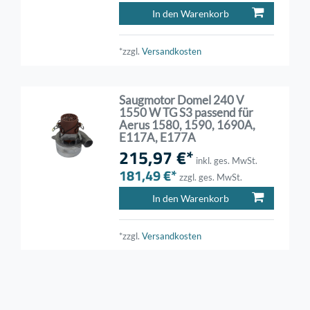
In den Warenkorb
*zzgl.
Versandkosten
Saugmotor Domel 240 V
1550 W TG S3 passend für
Aerus 1580, 1590, 1690A,
E117A, E177A
215,97 €*
inkl. ges. MwSt.
181,49 €*
zzgl. ges. MwSt.
In den Warenkorb
*zzgl.
Versandkosten