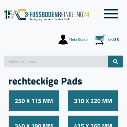
Mein Konto
0,00 €
rechteckige Pads
250 X 115 MM
310 X 220 MM
340 X 190 MM
425 X 260 MM