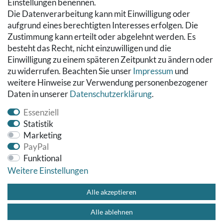
RECHTLICHES
Einstellungen benennen.
Die Datenverarbeitung kann mit Einwilligung oder
Kontakt
aufgrund eines berechtigten Interesses erfolgen. Die
Datenschutzerklärung
Zustimmung kann erteilt oder abgelehnt werden. Es
AGB
besteht das Recht, nicht einzuwilligen und die
Impressum
Einwilligung zu einem späteren Zeitpunkt zu ändern oder
Hinweise zur Batterieentsorgung
zu widerrufen. Beachten Sie unser
Impressum
und
Widerrufs­recht
weitere Hinweise zur Verwendung personenbezogener
Daten in unserer
Daten­schutz­erklärung
.
Vertrag widerrufen
Essenziell
Statistik
Marketing
PayPal
Funktional
Weitere Einstellungen
© Copyright 2026 Fußbodenreinigung24 GmbH | Alle Rechte
vorbehalten.
Alle akzeptieren
Alle ablehnen
Impressum
Datenschutzerklärung
AGB
Kontakt