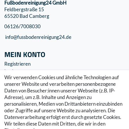
Fußbodenreinigung24 GmbH
Feldbergstraße 15
65520 Bad Camberg
06126/7008030
info@fussbodenreinigung24.de
MEIN KONTO
Registrieren
Login
Wir verwenden Cookies und ähnliche Technologien auf
SERVICE
unserer Website und verarbeiten personenbezogene
Daten von Besucher:innen unserer Webseite (z.B. IP-
Zahlung & Versand
Adresse), um z.B. Inhalte und Anzeigen zu
Warenkorb
personalisieren, Medien von Drittanbietern einzubinden
Zur Kasse
oder Zugriffe auf unsere Website zu analysieren. Die
Hilfe
Datenverarbeitung erfolgt erst durch gesetzte Cookies.
Wir teilen diese Daten mit Dritten, die wir in den