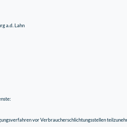
rg a.d. Lahn
nste:
ilegungsverfahren vor Verbraucherschlichtungsstellen teilzune