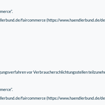
mmerce".
ndlerbund.de/faircommerce (https://www.haendlerbund.de/d
ilegungsverfahren vor Verbraucherschlichtungsstellen teilzune
mmerce".
ndlerbund.de/faircommerce (https://www.haendlerbund.de/d