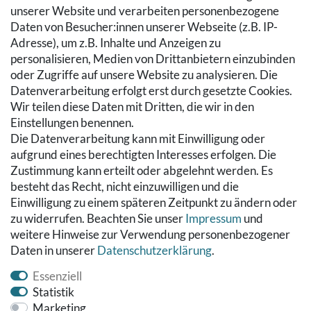
SERVICE
unserer Website und verarbeiten personenbezogene
Daten von Besucher:innen unserer Webseite (z.B. IP-
Zahlung & Versand
Adresse), um z.B. Inhalte und Anzeigen zu
Warenkorb
personalisieren, Medien von Drittanbietern einzubinden
Zur Kasse
oder Zugriffe auf unsere Website zu analysieren. Die
Hilfe
Datenverarbeitung erfolgt erst durch gesetzte Cookies.
Wir teilen diese Daten mit Dritten, die wir in den
RECHTLICHES
Einstellungen benennen.
Die Datenverarbeitung kann mit Einwilligung oder
Kontakt
aufgrund eines berechtigten Interesses erfolgen. Die
Datenschutzerklärung
Zustimmung kann erteilt oder abgelehnt werden. Es
AGB
besteht das Recht, nicht einzuwilligen und die
Impressum
Einwilligung zu einem späteren Zeitpunkt zu ändern oder
Hinweise zur Batterieentsorgung
zu widerrufen. Beachten Sie unser
Impressum
und
Widerrufs­recht
weitere Hinweise zur Verwendung personenbezogener
Daten in unserer
Daten­schutz­erklärung
.
Vertrag widerrufen
Essenziell
Statistik
Marketing