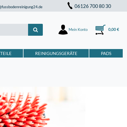
06126 700 80 30
@fussbodenreinigung24.de
Mein Konto
0,00 €
TEILE
REINIGUNGSGERÄTE
PADS