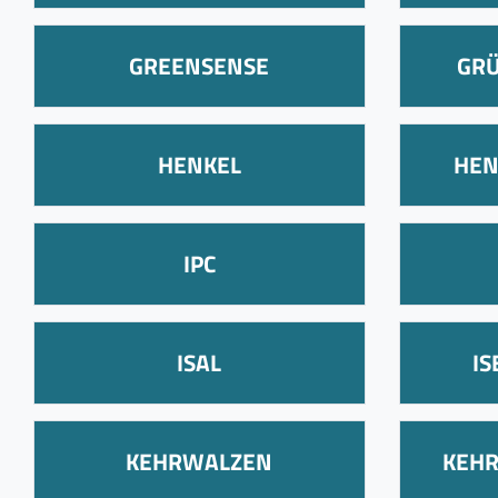
GREENSENSE
GR
HENKEL
HEN
IPC
ISAL
I
KEHRWALZEN
KEH