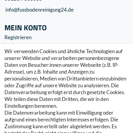
info@fussbodenreinigung24.de
MEIN KONTO
Registrieren
Login
Wir verwenden Cookies und ähnliche Technologien auf
SERVICE
unserer Website und verarbeiten personenbezogene
Daten von Besucher:innen unserer Webseite (z.B. IP-
Zahlung & Versand
Adresse), um z.B. Inhalte und Anzeigen zu
Warenkorb
personalisieren, Medien von Drittanbietern einzubinden
Zur Kasse
oder Zugriffe auf unsere Website zu analysieren. Die
Hilfe
Datenverarbeitung erfolgt erst durch gesetzte Cookies.
Wir teilen diese Daten mit Dritten, die wir in den
RECHTLICHES
Einstellungen benennen.
Die Datenverarbeitung kann mit Einwilligung oder
Kontakt
aufgrund eines berechtigten Interesses erfolgen. Die
Datenschutzerklärung
Zustimmung kann erteilt oder abgelehnt werden. Es
AGB