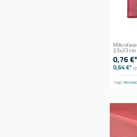
Mikrofas
23x23 cm
0,76 €
0,64 €*
zz
*zzgl.
Versan