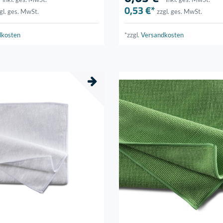
0,53 €*
gl. ges. MwSt.
zzgl. ges. MwSt.
dkosten
*zzgl.
Versandkosten