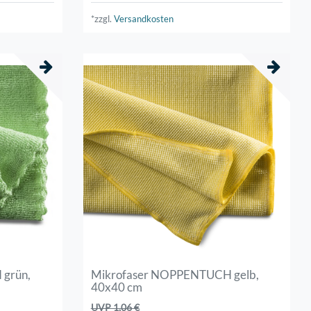
*zzgl.
Versandkosten
grün,
Mikrofaser NOPPENTUCH gelb,
40x40 cm
UVP 1,06 €