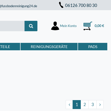
06126 700 80 30
@fussbodenreinigung24.de
Mein Konto
0,00 €
TEILE
REINIGUNGSGERÄTE
PADS
1
2
3