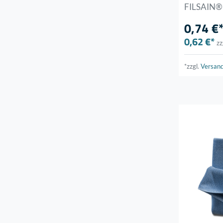
FILSAIN® 
0,74 €
0,62 €*
zz
*zzgl.
Versan