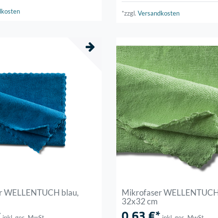
dkosten
*zzgl.
Versandkosten
er WELLENTUCH blau,
Mikrofaser WELLENTUCH 
32x32 cm
*
0,63 €*
inkl. ges. MwSt.
inkl. ges. MwSt.