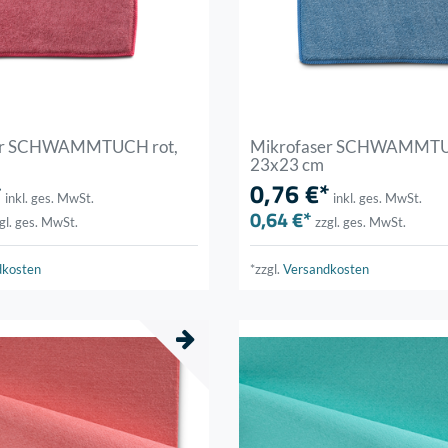
er SCHWAMMTUCH rot,
Mikrofaser SCHWAMMTU
23x23 cm
*
0,76 €*
inkl. ges. MwSt.
inkl. ges. MwSt.
0,64 €*
gl. ges. MwSt.
zzgl. ges. MwSt.
dkosten
*zzgl.
Versandkosten