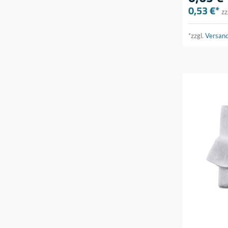
0,53 €*
zz
*zzgl.
Versan