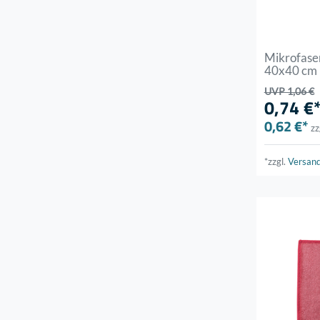
Mikrofas
40x40 cm
UVP 1,06 €
0,74 €
0,62 €*
zz
*zzgl.
Versan