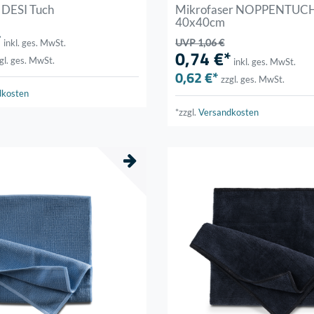
DESI Tuch
Mikrofaser NOPPENTUCH
40x40cm
*
inkl. ges. MwSt.
UVP 1,06 €
0,74 €*
gl. ges. MwSt.
inkl. ges. MwSt.
0,62 €*
zzgl. ges. MwSt.
dkosten
*zzgl.
Versandkosten