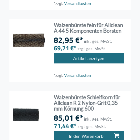
*zzgl.
Versandkosten
Walzenbürste fein für Allclean
A 44 5 Komponenten Borsten
82,95 €*
inkl. ges. MwSt.
69,71 €*
zzgl. ges. MwSt.
Artikel anzeigen
*zzgl.
Versandkosten
Walzenbürste Schleifkorn für
Allclean R 2 Nylon-Grit 0,35
mm Körnung 600
85,01 €*
inkl. ges. MwSt.
71,44 €*
zzgl. ges. MwSt.
In den Warenkorb