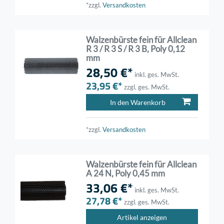
*zzgl.
Versandkosten
Walzenbürste fein für Allclean
R 3 / R 3 S / R 3 B, Poly 0,12
mm
28,50 €*
inkl. ges. MwSt.
23,95 €*
zzgl. ges. MwSt.
In den Warenkorb
*zzgl.
Versandkosten
Walzenbürste fein für Allclean
A 24 N, Poly 0,45 mm
33,06 €*
inkl. ges. MwSt.
27,78 €*
zzgl. ges. MwSt.
Artikel anzeigen