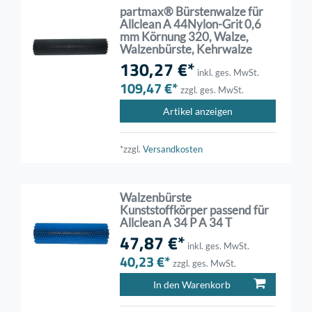
partmax® Bürstenwalze für
Allclean A 44Nylon-Grit 0,6
mm Körnung 320, Walze,
Walzenbürste, Kehrwalze
130,27 €*
inkl. ges. MwSt.
109,47 €*
zzgl. ges. MwSt.
Artikel anzeigen
*zzgl.
Versandkosten
Walzenbürste
Kunststoffkörper passend für
Allclean A 34 P A 34 T
47,87 €*
inkl. ges. MwSt.
40,23 €*
zzgl. ges. MwSt.
In den Warenkorb