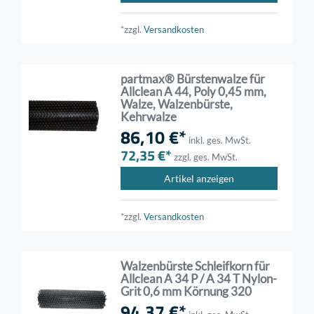
*zzgl.
Versandkosten
partmax® Bürstenwalze für
Allclean A 44, Poly 0,45 mm,
Walze, Walzenbürste,
Kehrwalze
86,10 €*
inkl. ges. MwSt.
72,35 €*
zzgl. ges. MwSt.
Artikel anzeigen
*zzgl.
Versandkosten
Walzenbürste Schleifkorn für
Allclean A 34 P / A 34 T Nylon-
Grit 0,6 mm Körnung 320
94,37 €*