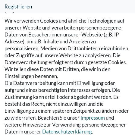
Registrieren
Login
Wir verwenden Cookies und ähnliche Technologien auf
SERVICE
unserer Website und verarbeiten personenbezogene
Daten von Besucher:innen unserer Webseite (z.B. IP-
Zahlung & Versand
Adresse), um z.B. Inhalte und Anzeigen zu
Warenkorb
personalisieren, Medien von Drittanbietern einzubinden
Zur Kasse
oder Zugriffe auf unsere Website zu analysieren. Die
Hilfe
Datenverarbeitung erfolgt erst durch gesetzte Cookies.
Wir teilen diese Daten mit Dritten, die wir in den
RECHTLICHES
Einstellungen benennen.
Die Datenverarbeitung kann mit Einwilligung oder
Kontakt
aufgrund eines berechtigten Interesses erfolgen. Die
Datenschutzerklärung
Zustimmung kann erteilt oder abgelehnt werden. Es
AGB
besteht das Recht, nicht einzuwilligen und die
Impressum
Einwilligung zu einem späteren Zeitpunkt zu ändern oder
Hinweise zur Batterieentsorgung
zu widerrufen. Beachten Sie unser
Impressum
und
Widerrufs­recht
weitere Hinweise zur Verwendung personenbezogener
Daten in unserer
Daten­schutz­erklärung
.