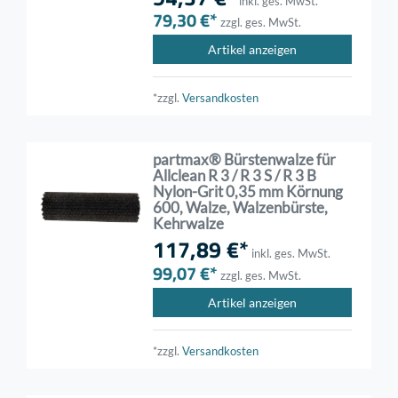
inkl. ges. MwSt.
79,30 €*
zzgl. ges. MwSt.
Artikel anzeigen
*zzgl.
Versandkosten
partmax® Bürstenwalze für
Allclean R 3 / R 3 S / R 3 B
Nylon-Grit 0,35 mm Körnung
600, Walze, Walzenbürste,
Kehrwalze
117,89 €*
inkl. ges. MwSt.
99,07 €*
zzgl. ges. MwSt.
Artikel anzeigen
*zzgl.
Versandkosten