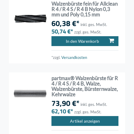
Walzenbürste fein für Allclean
R 4 / R 4 S / R 4 B Nylon 0,3
mm und Poly 0,15 mm
60,38 €*
inkl. ges. MwSt.
50,74 €*
zzgl. ges. MwSt.
In den Warenkorb
*zzgl.
Versandkosten
partmax® Walzenbürste für R
4 / R 4 S / R 4 B, Walze,
Walzenbürste, Bürsternwalze,
Kehrwalze
73,90 €*
inkl. ges. MwSt.
62,10 €*
zzgl. ges. MwSt.
Artikel anzeigen