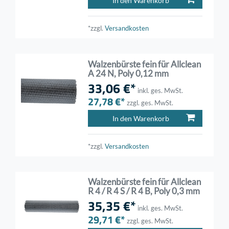
In den Warenkorb
*zzgl.
Versandkosten
Walzenbürste fein für Allclean
A 24 N, Poly 0,12 mm
33,06 €*
inkl. ges. MwSt.
27,78 €*
zzgl. ges. MwSt.
In den Warenkorb
*zzgl.
Versandkosten
Walzenbürste fein für Allclean
R 4 / R 4 S / R 4 B, Poly 0,3 mm
35,35 €*
inkl. ges. MwSt.
29,71 €*
zzgl. ges. MwSt.