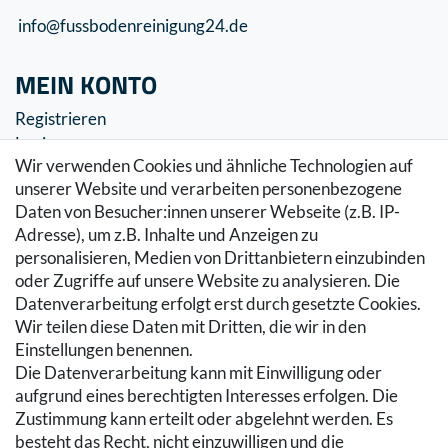
info@fussbodenreinigung24.de
MEIN KONTO
Registrieren
Login
Wir verwenden Cookies und ähnliche Technologien auf
SERVICE
unserer Website und verarbeiten personenbezogene
Daten von Besucher:innen unserer Webseite (z.B. IP-
Zahlung & Versand
Adresse), um z.B. Inhalte und Anzeigen zu
Warenkorb
personalisieren, Medien von Drittanbietern einzubinden
Zur Kasse
oder Zugriffe auf unsere Website zu analysieren. Die
Hilfe
Datenverarbeitung erfolgt erst durch gesetzte Cookies.
Wir teilen diese Daten mit Dritten, die wir in den
RECHTLICHES
Einstellungen benennen.
Die Datenverarbeitung kann mit Einwilligung oder
Kontakt
aufgrund eines berechtigten Interesses erfolgen. Die
Datenschutzerklärung
Zustimmung kann erteilt oder abgelehnt werden. Es
AGB
besteht das Recht, nicht einzuwilligen und die