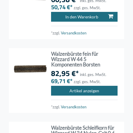
inkl. ges. MwSt.
50,74 €*
zzgl. ges. MwSt.
In den Warenkorb
*zzgl.
Versandkosten
Walzenbürste fein für
Wizzard W 44 5
Komponenten Borsten
82,95 €*
inkl. ges. MwSt.
69,71 €*
zzgl. ges. MwSt.
Artikel anzeigen
*zzgl.
Versandkosten
Walzenbürste Schleifkorn für