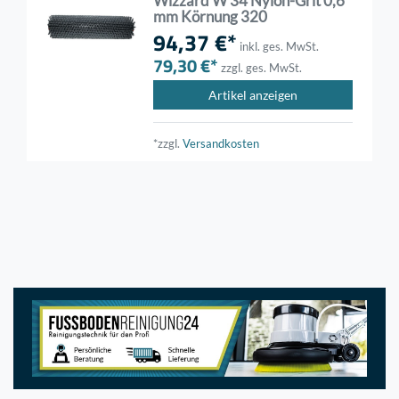
Wizzard W 34 Nylon-Grit 0,6
mm Körnung 320
94,37 €*
inkl. ges. MwSt.
79,30 €*
zzgl. ges. MwSt.
Artikel anzeigen
*zzgl.
Versandkosten