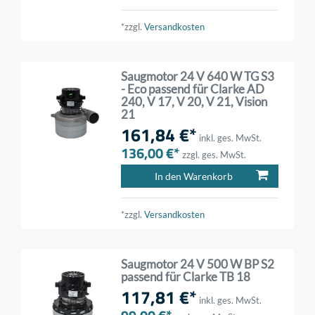
*zzgl.
Versandkosten
Saugmotor 24 V 640 W TG S3
- Eco passend für Clarke AD
240, V 17, V 20, V 21, Vision
21
161,84 €*
inkl. ges. MwSt.
136,00 €*
zzgl. ges. MwSt.
In den Warenkorb
*zzgl.
Versandkosten
Saugmotor 24 V 500 W BP S2
passend für Clarke TB 18
117,81 €*
inkl. ges. MwSt.