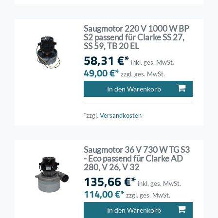
Saugmotor 220 V 1000 W BP
S2 passend für Clarke SS 27,
SS 59, TB 20 EL
58,31 €*
inkl. ges. MwSt.
49,00 €*
zzgl. ges. MwSt.
In den Warenkorb
*zzgl.
Versandkosten
Saugmotor 36 V 730 W TG S3
- Eco passend für Clarke AD
280, V 26, V 32
135,66 €*
inkl. ges. MwSt.
114,00 €*
zzgl. ges. MwSt.
In den Warenkorb