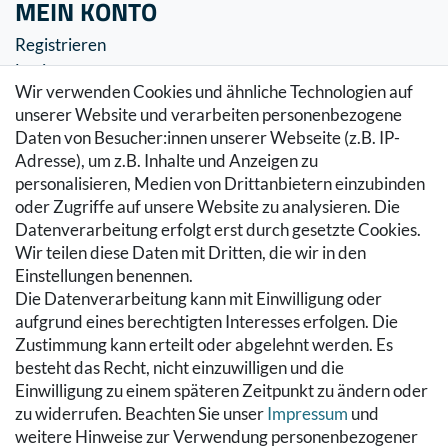
MEIN KONTO
Registrieren
Login
Wir verwenden Cookies und ähnliche Technologien auf
SERVICE
unserer Website und verarbeiten personenbezogene
Daten von Besucher:innen unserer Webseite (z.B. IP-
Zahlung & Versand
Adresse), um z.B. Inhalte und Anzeigen zu
Warenkorb
personalisieren, Medien von Drittanbietern einzubinden
Zur Kasse
oder Zugriffe auf unsere Website zu analysieren. Die
Hilfe
Datenverarbeitung erfolgt erst durch gesetzte Cookies.
Wir teilen diese Daten mit Dritten, die wir in den
RECHTLICHES
Einstellungen benennen.
Die Datenverarbeitung kann mit Einwilligung oder
Kontakt
aufgrund eines berechtigten Interesses erfolgen. Die
Datenschutzerklärung
Zustimmung kann erteilt oder abgelehnt werden. Es
AGB
besteht das Recht, nicht einzuwilligen und die
Impressum
Einwilligung zu einem späteren Zeitpunkt zu ändern oder
Hinweise zur Batterieentsorgung
zu widerrufen. Beachten Sie unser
Impressum
und
Widerrufs­recht
weitere Hinweise zur Verwendung personenbezogener