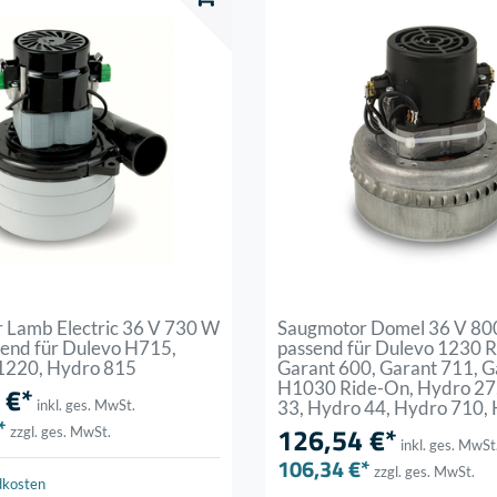
 Lamb Electric 36 V 730 W
Saugmotor Domel 36 V 80
send für Dulevo H715,
passend für Dulevo 1230 
1220, Hydro 815
Garant 600, Garant 711, G
H1030 Ride-On, Hydro 27
 €*
inkl. ges. MwSt.
33, Hydro 44, Hydro 710,
*
126,54 €*
zzgl. ges. MwSt.
inkl. ges. MwSt
106,34 €*
zzgl. ges. MwSt.
dkosten