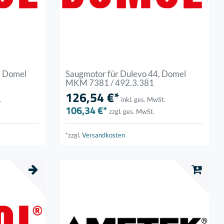
, Domel
Saugmotor für Dulevo 44, Domel
MKM 7381 / 492.3.381
126,54 €*
.
inkl. ges. MwSt.
106,34 €*
zzgl. ges. MwSt.
*zzgl.
Versandkosten