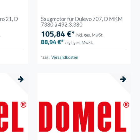
ro 21, D
Saugmotor für Dulevo 707, D MKM
7380 â 492.3.380
105,84 €*
.
inkl. ges. MwSt.
88,94 €*
zzgl. ges. MwSt.
*zzgl.
Versandkosten