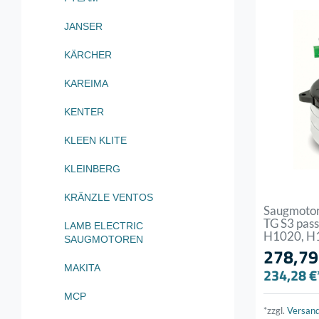
JANSER
KÄRCHER
KAREIMA
KENTER
KLEEN KLITE
KLEINBERG
KRÄNZLE VENTOS
Saugmotor
TG S3 pas
LAMB ELECTRIC
H1020, H
SAUGMOTOREN
278,79
MAKITA
234,28 €
MCP
*zzgl.
Versan