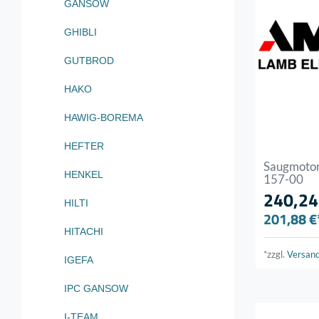
GANSOW
GHIBLI
GUTBROD
HAKO
HAWIG-BOREMA
HEFTER
Saugmotor
HENKEL
157-00
240,24
HILTI
201,88 €
HITACHI
*zzgl.
Versan
IGEFA
IPC GANSOW
I-TEAM