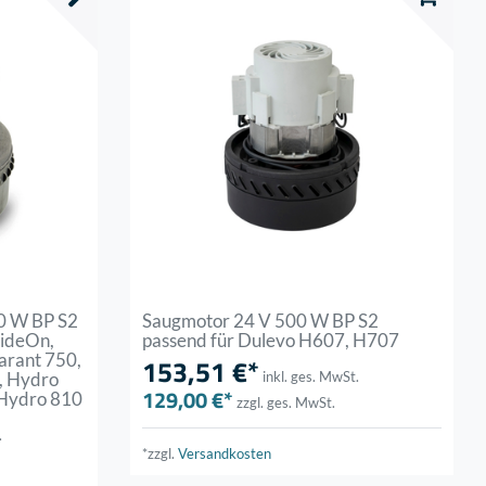
0 W BP S2
Saugmotor 24 V 500 W BP S2
RideOn,
passend für Dulevo H607, H707
arant 750,
153,51 €*
, Hydro
inkl. ges. MwSt.
129,00 €*
 Hydro 810
zzgl. ges. MwSt.
.
*zzgl.
Versandkosten