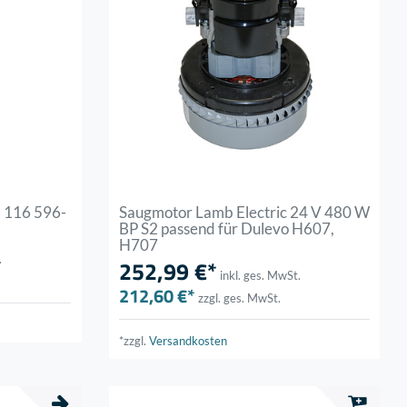
, 116 596-
Saugmotor Lamb Electric 24 V 480 W
BP S2 passend für Dulevo H607,
H707
.
252,99 €*
inkl. ges. MwSt.
212,60 €*
zzgl. ges. MwSt.
*zzgl.
Versandkosten