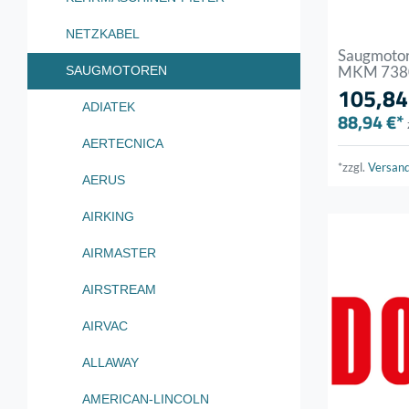
NETZKABEL
Saugmotor
MKM 7380
SAUGMOTOREN
105,84
ADIATEK
88,94 €*
AERTECNICA
*zzgl.
Versan
AERUS
AIRKING
AIRMASTER
AIRSTREAM
AIRVAC
ALLAWAY
AMERICAN-LINCOLN