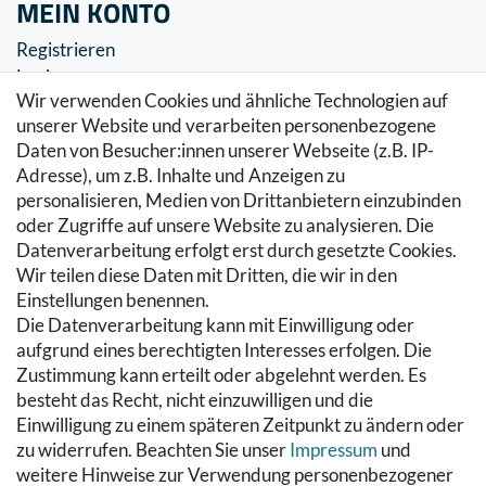
MEIN KONTO
Registrieren
Login
Wir verwenden Cookies und ähnliche Technologien auf
SERVICE
unserer Website und verarbeiten personenbezogene
Daten von Besucher:innen unserer Webseite (z.B. IP-
Zahlung & Versand
Adresse), um z.B. Inhalte und Anzeigen zu
Warenkorb
personalisieren, Medien von Drittanbietern einzubinden
Zur Kasse
oder Zugriffe auf unsere Website zu analysieren. Die
Hilfe
Datenverarbeitung erfolgt erst durch gesetzte Cookies.
Wir teilen diese Daten mit Dritten, die wir in den
RECHTLICHES
Einstellungen benennen.
Die Datenverarbeitung kann mit Einwilligung oder
Kontakt
aufgrund eines berechtigten Interesses erfolgen. Die
Datenschutzerklärung
Zustimmung kann erteilt oder abgelehnt werden. Es
AGB
besteht das Recht, nicht einzuwilligen und die
Impressum
Einwilligung zu einem späteren Zeitpunkt zu ändern oder
Hinweise zur Batterieentsorgung
zu widerrufen. Beachten Sie unser
Impressum
und
Widerrufs­recht
weitere Hinweise zur Verwendung personenbezogener