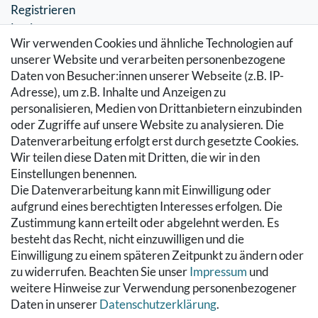
Registrieren
Login
Wir verwenden Cookies und ähnliche Technologien auf
SERVICE
unserer Website und verarbeiten personenbezogene
Daten von Besucher:innen unserer Webseite (z.B. IP-
Zahlung & Versand
Adresse), um z.B. Inhalte und Anzeigen zu
Warenkorb
personalisieren, Medien von Drittanbietern einzubinden
Zur Kasse
oder Zugriffe auf unsere Website zu analysieren. Die
Hilfe
Datenverarbeitung erfolgt erst durch gesetzte Cookies.
Wir teilen diese Daten mit Dritten, die wir in den
RECHTLICHES
Einstellungen benennen.
Die Datenverarbeitung kann mit Einwilligung oder
Kontakt
aufgrund eines berechtigten Interesses erfolgen. Die
Datenschutzerklärung
Zustimmung kann erteilt oder abgelehnt werden. Es
AGB
besteht das Recht, nicht einzuwilligen und die
Impressum
Einwilligung zu einem späteren Zeitpunkt zu ändern oder
Hinweise zur Batterieentsorgung
zu widerrufen. Beachten Sie unser
Impressum
und
Widerrufs­recht
weitere Hinweise zur Verwendung personenbezogener
Daten in unserer
Daten­schutz­erklärung
.