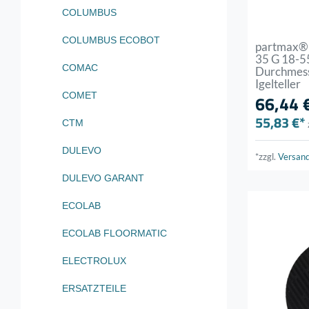
COLUMBUS
COLUMBUS ECOBOT
partmax® 
35 G 18-55
COMAC
Durchmess
Igelteller
COMET
66,44 
55,83 €*
CTM
DULEVO
*zzgl.
Versan
DULEVO GARANT
ECOLAB
ECOLAB FLOORMATIC
ELECTROLUX
ERSATZTEILE