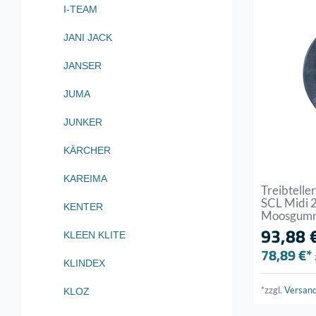
I-TEAM
JANI JACK
JANSER
JUMA
JUNKER
KÄRCHER
KAREIMA
Treibtelle
SCL Midi 2
KENTER
Moosgum
93,88 
KLEEN KLITE
78,89 €*
KLINDEX
*zzgl.
Versan
KLOZ