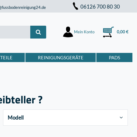
06126 700 80 30
@fussbodenreinigung24.de
Mein Konto
0,00 €
TEILE
REINIGUNGSGERÄTE
PADS
ibteller ?
Modell