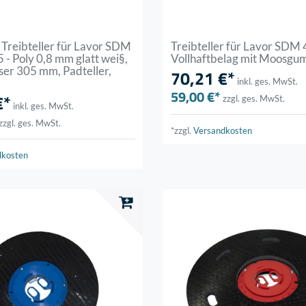
Treibteller für Lavor SDM
Treibteller für Lavor SDM 
 - Poly 0,8 mm glatt wei§,
Vollhaftbelag mit Moosgu
er 305 mm, Padteller,
70,21 €*
inkl. ges. MwSt.
59,00 €*
€*
zzgl. ges. MwSt.
inkl. ges. MwSt.
zzgl. ges. MwSt.
*zzgl.
Versandkosten
dkosten