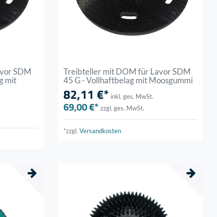
Lavor SDM
Treibteller mit DOM für Lavor SDM
g mit
45 G - Vollhaftbelag mit Moosgummi
82,11 €*
inkl. ges. MwSt.
69,00 €*
zzgl. ges. MwSt.
*zzgl.
Versandkosten