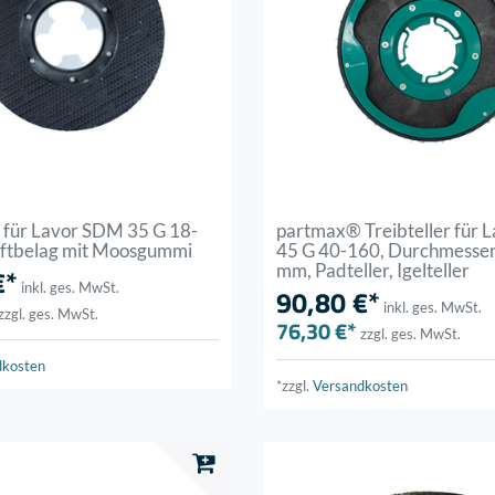
r für Lavor SDM 35 G 18-
partmax® Treibteller für
haftbelag mit Moosgummi
45 G 40-160, Durchmesse
mm, Padteller, Igelteller
€*
inkl. ges. MwSt.
90,80 €*
inkl. ges. MwSt.
zzgl. ges. MwSt.
76,30 €*
zzgl. ges. MwSt.
dkosten
*zzgl.
Versandkosten