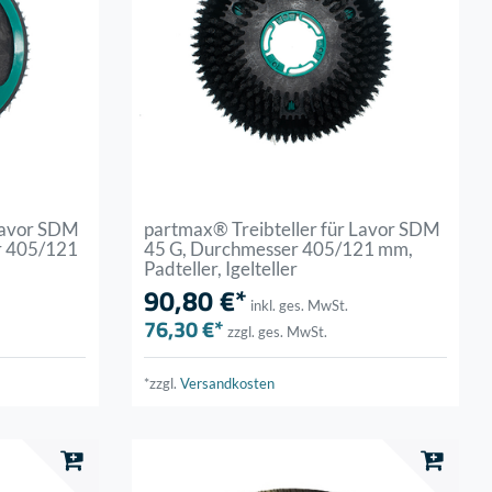
 Lavor SDM
partmax® Treibteller für Lavor SDM
r 405/121
45 G, Durchmesser 405/121 mm,
Padteller, Igelteller
90,80 €*
inkl. ges. MwSt.
76,30 €*
zzgl. ges. MwSt.
*zzgl.
Versandkosten