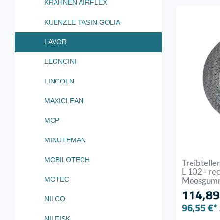
KRAHNEN AIRFLEX
KUENZLE TASIN GOLIA
LAVOR
LEONCINI
LINCOLN
MAXICLEAN
MCP
MINUTEMAN
MOBILOTECH
Treibtelle
L 102 - rec
Moosgum
MOTEC
114,89
NILCO
96,55 €*
NILFISK