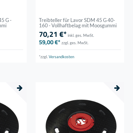
45 G -
Treibteller für Lavor SDM 45 G 40-
mmi
160 - Vollhaftbelag mit Moosgummi
70,21 €*
inkl. ges. MwSt.
59,00 €*
zzgl. ges. MwSt.
*zzgl.
Versandkosten