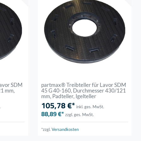
 Lavor SDM
partmax® Treibteller für Lavor SDM
21 mm,
45 G 40-160, Durchmesser 430/121
mm, Padteller, Igelteller
105,78 €*
.
inkl. ges. MwSt.
88,89 €*
zzgl. ges. MwSt.
*zzgl.
Versandkosten