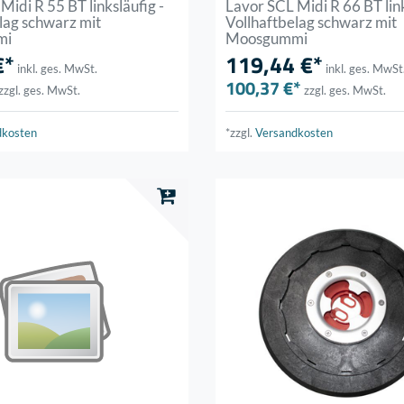
Midi R 55 BT linksläufig -
Lavor SCL Midi R 66 BT link
lag schwarz mit
Vollhaftbelag schwarz mit
mi
Moosgummi
€*
119,44 €*
inkl. ges. MwSt.
inkl. ges. MwSt
100,37 €*
zzgl. ges. MwSt.
zzgl. ges. MwSt.
dkosten
*zzgl.
Versandkosten