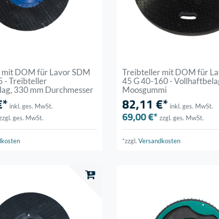
er mit DOM für Lavor SDM
Treibteller mit DOM für 
 - Treibteller
45 G 40-160 - Vollhaftbela
elag, 330 mm Durchmesser
Moosgummi
€*
82,11 €*
inkl. ges. MwSt.
inkl. ges. MwSt.
69,00 €*
zzgl. ges. MwSt.
zzgl. ges. MwSt.
dkosten
*zzgl.
Versandkosten