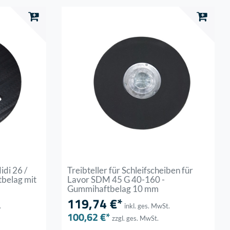
idi 26 /
Treibteller für Schleifscheiben für
tbelag mit
Lavor SDM 45 G 40-160 -
Gummihaftbelag 10 mm
119,74 €*
.
inkl. ges. MwSt.
100,62 €*
zzgl. ges. MwSt.