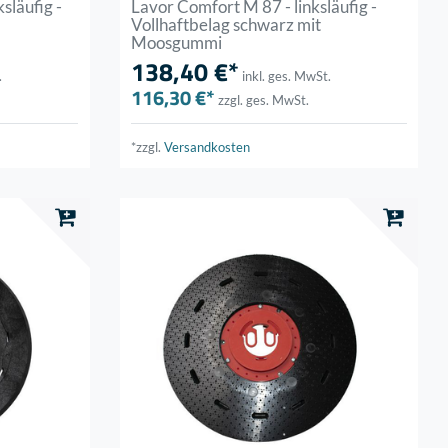
släufig -
Lavor Comfort M 87 - linksläufig -
Vollhaftbelag schwarz mit
Moosgummi
138,40 €*
.
inkl. ges. MwSt.
116,30 €*
zzgl. ges. MwSt.
*zzgl.
Versandkosten