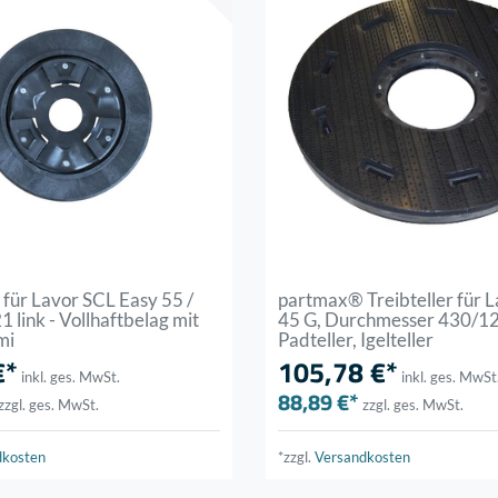
r für Lavor SCL Easy 55 /
partmax® Treibteller für
1 link - Vollhaftbelag mit
45 G, Durchmesser 430/1
mi
Padteller, Igelteller
€*
105,78 €*
inkl. ges. MwSt.
inkl. ges. MwSt
88,89 €*
zzgl. ges. MwSt.
zzgl. ges. MwSt.
dkosten
*zzgl.
Versandkosten