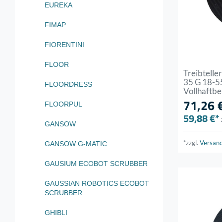
EUREKA
FIMAP
FIORENTINI
FLOOR
Treibtell
35 G 18-55
FLOORDRESS
Vollhaftb
71,26 
FLOORPUL
59,88 €*
GANSOW
*zzgl.
Versan
GANSOW G-MATIC
GAUSIUM ECOBOT SCRUBBER
GAUSSIAN ROBOTICS ECOBOT
SCRUBBER
GHIBLI