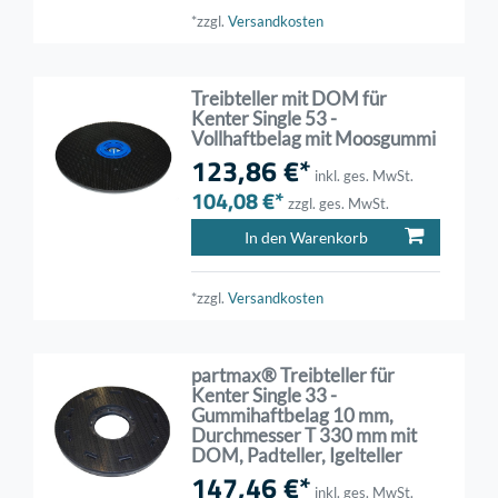
*zzgl.
Versandkosten
Treibteller mit DOM für
Kenter Single 53 -
Vollhaftbelag mit Moosgummi
123,86 €*
inkl. ges. MwSt.
104,08 €*
zzgl. ges. MwSt.
In den Warenkorb
*zzgl.
Versandkosten
partmax® Treibteller für
Kenter Single 33 -
Gummihaftbelag 10 mm,
Durchmesser T 330 mm mit
DOM, Padteller, Igelteller
147,46 €*
inkl. ges. MwSt.