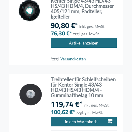
Kenter Single 43/43 HD/43
HS/43 HDM/4, Durchmesser
405/121 mm, Padteller,
Igelteller
90,80 €*
inkl. ges. MwSt.
76,30 €*
zzgl. ges. MwSt.
Artikel anzeigen
*zzgl.
Versandkosten
Treibteller für Schleifscheiben
für Kenter Single 43/43
HD/43 HS/43 HDM/4 -
Gummihaftbelag 10 mm
119,74 €*
inkl. ges. MwSt.
100,62 €*
zzgl. ges. MwSt.
In den Warenkorb