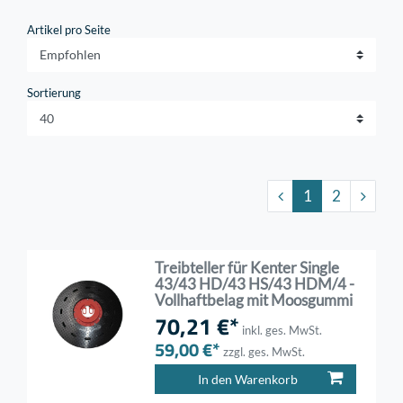
Artikel pro Seite
Sortierung
1
2
Treibteller für Kenter Single
43/43 HD/43 HS/43 HDM/4 -
Vollhaftbelag mit Moosgummi
70,21 €*
inkl. ges. MwSt.
59,00 €*
zzgl. ges. MwSt.
In den Warenkorb