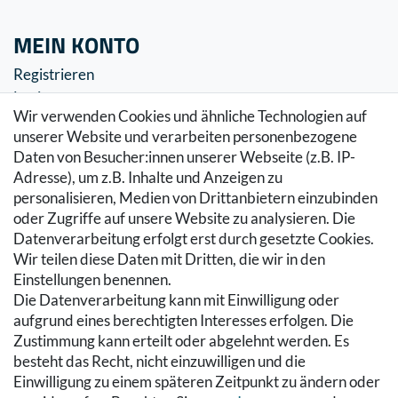
MEIN KONTO
Registrieren
Login
Wir verwenden Cookies und ähnliche Technologien auf
SERVICE
unserer Website und verarbeiten personenbezogene
Daten von Besucher:innen unserer Webseite (z.B. IP-
Zahlung & Versand
Adresse), um z.B. Inhalte und Anzeigen zu
Warenkorb
personalisieren, Medien von Drittanbietern einzubinden
Zur Kasse
oder Zugriffe auf unsere Website zu analysieren. Die
Hilfe
Datenverarbeitung erfolgt erst durch gesetzte Cookies.
Wir teilen diese Daten mit Dritten, die wir in den
RECHTLICHES
Einstellungen benennen.
Die Datenverarbeitung kann mit Einwilligung oder
Kontakt
aufgrund eines berechtigten Interesses erfolgen. Die
Datenschutzerklärung
Zustimmung kann erteilt oder abgelehnt werden. Es
AGB
besteht das Recht, nicht einzuwilligen und die
Impressum
Einwilligung zu einem späteren Zeitpunkt zu ändern oder