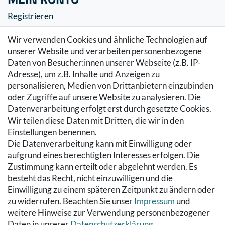
Registrieren
Login
Wir verwenden Cookies und ähnliche Technologien auf
SERVICE
unserer Website und verarbeiten personenbezogene
Daten von Besucher:innen unserer Webseite (z.B. IP-
Zahlung & Versand
Adresse), um z.B. Inhalte und Anzeigen zu
Warenkorb
personalisieren, Medien von Drittanbietern einzubinden
Zur Kasse
oder Zugriffe auf unsere Website zu analysieren. Die
Hilfe
Datenverarbeitung erfolgt erst durch gesetzte Cookies.
Wir teilen diese Daten mit Dritten, die wir in den
RECHTLICHES
Einstellungen benennen.
Die Datenverarbeitung kann mit Einwilligung oder
Kontakt
aufgrund eines berechtigten Interesses erfolgen. Die
Datenschutzerklärung
Zustimmung kann erteilt oder abgelehnt werden. Es
AGB
besteht das Recht, nicht einzuwilligen und die
Impressum
Einwilligung zu einem späteren Zeitpunkt zu ändern oder
Hinweise zur Batterieentsorgung
zu widerrufen. Beachten Sie unser
Impressum
und
Widerrufs­recht
weitere Hinweise zur Verwendung personenbezogener
Daten in unserer
Daten­schutz­erklärung
.