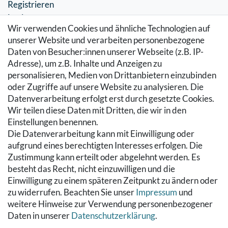
Registrieren
Login
Wir verwenden Cookies und ähnliche Technologien auf
SERVICE
unserer Website und verarbeiten personenbezogene
Daten von Besucher:innen unserer Webseite (z.B. IP-
Zahlung & Versand
Adresse), um z.B. Inhalte und Anzeigen zu
Warenkorb
personalisieren, Medien von Drittanbietern einzubinden
Zur Kasse
oder Zugriffe auf unsere Website zu analysieren. Die
Hilfe
Datenverarbeitung erfolgt erst durch gesetzte Cookies.
Wir teilen diese Daten mit Dritten, die wir in den
RECHTLICHES
Einstellungen benennen.
Die Datenverarbeitung kann mit Einwilligung oder
Kontakt
aufgrund eines berechtigten Interesses erfolgen. Die
Datenschutzerklärung
Zustimmung kann erteilt oder abgelehnt werden. Es
AGB
besteht das Recht, nicht einzuwilligen und die
Impressum
Einwilligung zu einem späteren Zeitpunkt zu ändern oder
Hinweise zur Batterieentsorgung
zu widerrufen. Beachten Sie unser
Impressum
und
Widerrufs­recht
weitere Hinweise zur Verwendung personenbezogener
Daten in unserer
Daten­schutz­erklärung
.