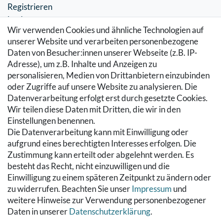
Registrieren
Login
Wir verwenden Cookies und ähnliche Technologien auf
SERVICE
unserer Website und verarbeiten personenbezogene
Daten von Besucher:innen unserer Webseite (z.B. IP-
Zahlung & Versand
Adresse), um z.B. Inhalte und Anzeigen zu
Warenkorb
personalisieren, Medien von Drittanbietern einzubinden
Zur Kasse
oder Zugriffe auf unsere Website zu analysieren. Die
Hilfe
Datenverarbeitung erfolgt erst durch gesetzte Cookies.
Wir teilen diese Daten mit Dritten, die wir in den
RECHTLICHES
Einstellungen benennen.
Die Datenverarbeitung kann mit Einwilligung oder
Kontakt
aufgrund eines berechtigten Interesses erfolgen. Die
Datenschutzerklärung
Zustimmung kann erteilt oder abgelehnt werden. Es
AGB
besteht das Recht, nicht einzuwilligen und die
Impressum
Einwilligung zu einem späteren Zeitpunkt zu ändern oder
Hinweise zur Batterieentsorgung
zu widerrufen. Beachten Sie unser
Impressum
und
Widerrufs­recht
weitere Hinweise zur Verwendung personenbezogener
Daten in unserer
Daten­schutz­erklärung
.