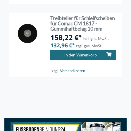
Treibteller für Schleifscheiben
für Comac CM 1817 -
Gummihaftbelag 10 mm
158,22 €*
inkl. ges. MwSt.
132,96 €*
zzgl. ges. MwSt.
In den Warenkorb
*zzgl.
Versandkosten