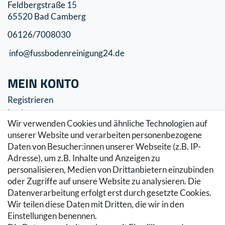
Feldbergstraße 15
65520 Bad Camberg
06126/7008030
info@fussbodenreinigung24.de
MEIN KONTO
Registrieren
Login
Wir verwenden Cookies und ähnliche Technologien auf
SERVICE
unserer Website und verarbeiten personenbezogene
Daten von Besucher:innen unserer Webseite (z.B. IP-
Zahlung & Versand
Adresse), um z.B. Inhalte und Anzeigen zu
Warenkorb
personalisieren, Medien von Drittanbietern einzubinden
Zur Kasse
oder Zugriffe auf unsere Website zu analysieren. Die
Hilfe
Datenverarbeitung erfolgt erst durch gesetzte Cookies.
Wir teilen diese Daten mit Dritten, die wir in den
RECHTLICHES
Einstellungen benennen.