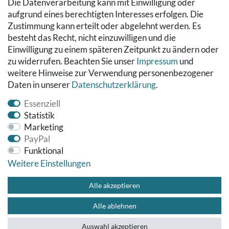
Die Datenverarbeitung kann mit Einwilligung oder
Kontakt
aufgrund eines berechtigten Interesses erfolgen. Die
Datenschutzerklärung
Zustimmung kann erteilt oder abgelehnt werden. Es
AGB
besteht das Recht, nicht einzuwilligen und die
Impressum
Einwilligung zu einem späteren Zeitpunkt zu ändern oder
Hinweise zur Batterieentsorgung
zu widerrufen. Beachten Sie unser
Impressum
und
Widerrufs­recht
weitere Hinweise zur Verwendung personenbezogener
Daten in unserer
Daten­schutz­erklärung
.
Vertrag widerrufen
Essenziell
Statistik
Marketing
PayPal
Funktional
Weitere Einstellungen
© Copyright 2026 Fußbodenreinigung24 GmbH | Alle Rechte
vorbehalten.
Alle akzeptieren
Alle ablehnen
Impressum
Datenschutzerklärung
AGB
Kontakt
Auswahl akzeptieren