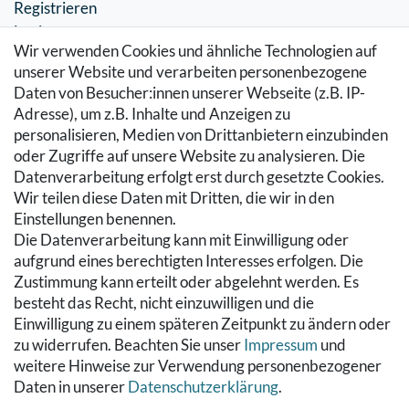
Registrieren
Login
Wir verwenden Cookies und ähnliche Technologien auf
SERVICE
unserer Website und verarbeiten personenbezogene
Daten von Besucher:innen unserer Webseite (z.B. IP-
Zahlung & Versand
Adresse), um z.B. Inhalte und Anzeigen zu
Warenkorb
personalisieren, Medien von Drittanbietern einzubinden
Zur Kasse
oder Zugriffe auf unsere Website zu analysieren. Die
Hilfe
Datenverarbeitung erfolgt erst durch gesetzte Cookies.
Wir teilen diese Daten mit Dritten, die wir in den
RECHTLICHES
Einstellungen benennen.
Die Datenverarbeitung kann mit Einwilligung oder
Kontakt
aufgrund eines berechtigten Interesses erfolgen. Die
Datenschutzerklärung
Zustimmung kann erteilt oder abgelehnt werden. Es
AGB
besteht das Recht, nicht einzuwilligen und die
Impressum
Einwilligung zu einem späteren Zeitpunkt zu ändern oder
Hinweise zur Batterieentsorgung
zu widerrufen. Beachten Sie unser
Impressum
und
Widerrufs­recht
weitere Hinweise zur Verwendung personenbezogener
Daten in unserer
Daten­schutz­erklärung
.