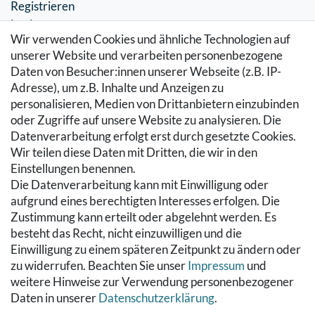
Registrieren
Login
Wir verwenden Cookies und ähnliche Technologien auf
SERVICE
unserer Website und verarbeiten personenbezogene
Daten von Besucher:innen unserer Webseite (z.B. IP-
Zahlung & Versand
Adresse), um z.B. Inhalte und Anzeigen zu
Warenkorb
personalisieren, Medien von Drittanbietern einzubinden
Zur Kasse
oder Zugriffe auf unsere Website zu analysieren. Die
Hilfe
Datenverarbeitung erfolgt erst durch gesetzte Cookies.
Wir teilen diese Daten mit Dritten, die wir in den
RECHTLICHES
Einstellungen benennen.
Die Datenverarbeitung kann mit Einwilligung oder
Kontakt
aufgrund eines berechtigten Interesses erfolgen. Die
Datenschutzerklärung
Zustimmung kann erteilt oder abgelehnt werden. Es
AGB
besteht das Recht, nicht einzuwilligen und die
Impressum
Einwilligung zu einem späteren Zeitpunkt zu ändern oder
Hinweise zur Batterieentsorgung
zu widerrufen. Beachten Sie unser
Impressum
und
Widerrufs­recht
weitere Hinweise zur Verwendung personenbezogener
Daten in unserer
Daten­schutz­erklärung
.