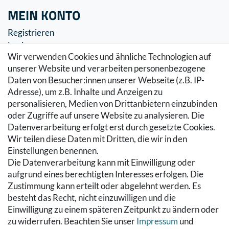
MEIN KONTO
Registrieren
Login
Wir verwenden Cookies und ähnliche Technologien auf
SERVICE
unserer Website und verarbeiten personenbezogene
Daten von Besucher:innen unserer Webseite (z.B. IP-
Zahlung & Versand
Adresse), um z.B. Inhalte und Anzeigen zu
Warenkorb
personalisieren, Medien von Drittanbietern einzubinden
Zur Kasse
oder Zugriffe auf unsere Website zu analysieren. Die
Hilfe
Datenverarbeitung erfolgt erst durch gesetzte Cookies.
Wir teilen diese Daten mit Dritten, die wir in den
RECHTLICHES
Einstellungen benennen.
Die Datenverarbeitung kann mit Einwilligung oder
Kontakt
aufgrund eines berechtigten Interesses erfolgen. Die
Datenschutzerklärung
Zustimmung kann erteilt oder abgelehnt werden. Es
AGB
besteht das Recht, nicht einzuwilligen und die
Impressum
Einwilligung zu einem späteren Zeitpunkt zu ändern oder
Hinweise zur Batterieentsorgung
zu widerrufen. Beachten Sie unser
Impressum
und