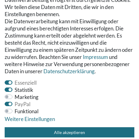
Wir teilen diese Daten mit Dritten, die wir in den
RECHTLICHES
Einstellungen benennen.
Die Datenverarbeitung kann mit Einwilligung oder
Kontakt
aufgrund eines berechtigten Interesses erfolgen. Die
Datenschutzerklärung
Zustimmung kann erteilt oder abgelehnt werden. Es
AGB
besteht das Recht, nicht einzuwilligen und die
Impressum
Einwilligung zu einem späteren Zeitpunkt zu ändern oder
Hinweise zur Batterieentsorgung
zu widerrufen. Beachten Sie unser
Impressum
und
Widerrufs­recht
weitere Hinweise zur Verwendung personenbezogener
Daten in unserer
Daten­schutz­erklärung
.
Vertrag widerrufen
Essenziell
Statistik
Marketing
PayPal
Funktional
Weitere Einstellungen
© Copyright 2026 Fußbodenreinigung24 GmbH | Alle Rechte
vorbehalten.
Alle akzeptieren