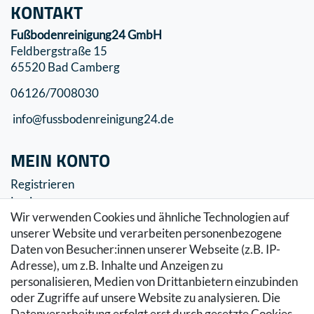
KONTAKT
Fußbodenreinigung24 GmbH
Feldbergstraße 15
65520 Bad Camberg
06126/7008030
info@fussbodenreinigung24.de
MEIN KONTO
Registrieren
Login
Wir verwenden Cookies und ähnliche Technologien auf
SERVICE
unserer Website und verarbeiten personenbezogene
Daten von Besucher:innen unserer Webseite (z.B. IP-
Zahlung & Versand
Adresse), um z.B. Inhalte und Anzeigen zu
Warenkorb
personalisieren, Medien von Drittanbietern einzubinden
Zur Kasse
oder Zugriffe auf unsere Website zu analysieren. Die
Hilfe
Datenverarbeitung erfolgt erst durch gesetzte Cookies.