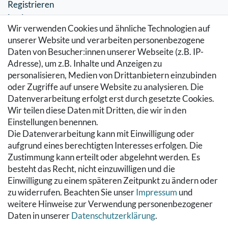
Registrieren
Login
Wir verwenden Cookies und ähnliche Technologien auf
SERVICE
unserer Website und verarbeiten personenbezogene
Daten von Besucher:innen unserer Webseite (z.B. IP-
Zahlung & Versand
Adresse), um z.B. Inhalte und Anzeigen zu
Warenkorb
personalisieren, Medien von Drittanbietern einzubinden
Zur Kasse
oder Zugriffe auf unsere Website zu analysieren. Die
Hilfe
Datenverarbeitung erfolgt erst durch gesetzte Cookies.
Wir teilen diese Daten mit Dritten, die wir in den
RECHTLICHES
Einstellungen benennen.
Die Datenverarbeitung kann mit Einwilligung oder
Kontakt
aufgrund eines berechtigten Interesses erfolgen. Die
Datenschutzerklärung
Zustimmung kann erteilt oder abgelehnt werden. Es
AGB
besteht das Recht, nicht einzuwilligen und die
Impressum
Einwilligung zu einem späteren Zeitpunkt zu ändern oder
Hinweise zur Batterieentsorgung
zu widerrufen. Beachten Sie unser
Impressum
und
Widerrufs­recht
weitere Hinweise zur Verwendung personenbezogener
Daten in unserer
Daten­schutz­erklärung
.