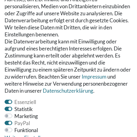
Warenkorb
personalisieren, Medien von Drittanbietern einzubinden
Zur Kasse
oder Zugriffe auf unsere Website zu analysieren. Die
Hilfe
Datenverarbeitung erfolgt erst durch gesetzte Cookies.
Wir teilen diese Daten mit Dritten, die wir in den
RECHTLICHES
Einstellungen benennen.
Die Datenverarbeitung kann mit Einwilligung oder
Kontakt
aufgrund eines berechtigten Interesses erfolgen. Die
Datenschutzerklärung
Zustimmung kann erteilt oder abgelehnt werden. Es
AGB
besteht das Recht, nicht einzuwilligen und die
Impressum
Einwilligung zu einem späteren Zeitpunkt zu ändern oder
Hinweise zur Batterieentsorgung
zu widerrufen. Beachten Sie unser
Impressum
und
Widerrufs­recht
weitere Hinweise zur Verwendung personenbezogener
Daten in unserer
Daten­schutz­erklärung
.
Vertrag widerrufen
Essenziell
Statistik
Marketing
PayPal
Funktional