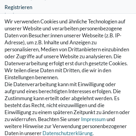
Registrieren
Login
Wir verwenden Cookies und ähnliche Technologien auf
SERVICE
unserer Website und verarbeiten personenbezogene
Daten von Besucher:innen unserer Webseite (z.B. IP-
Zahlung & Versand
Adresse), um z.B. Inhalte und Anzeigen zu
Warenkorb
personalisieren, Medien von Drittanbietern einzubinden
Zur Kasse
oder Zugriffe auf unsere Website zu analysieren. Die
Hilfe
Datenverarbeitung erfolgt erst durch gesetzte Cookies.
Wir teilen diese Daten mit Dritten, die wir in den
RECHTLICHES
Einstellungen benennen.
Die Datenverarbeitung kann mit Einwilligung oder
Kontakt
aufgrund eines berechtigten Interesses erfolgen. Die
Datenschutzerklärung
Zustimmung kann erteilt oder abgelehnt werden. Es
AGB
besteht das Recht, nicht einzuwilligen und die
Impressum
Einwilligung zu einem späteren Zeitpunkt zu ändern oder
Hinweise zur Batterieentsorgung
zu widerrufen. Beachten Sie unser
Impressum
und
Widerrufs­recht
weitere Hinweise zur Verwendung personenbezogener
Daten in unserer
Daten­schutz­erklärung
.