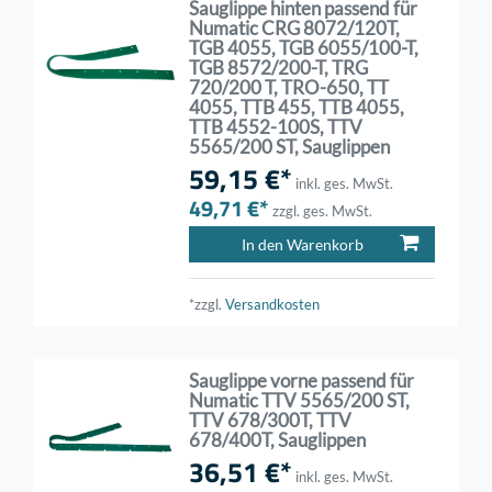
Sauglippe hinten passend für
Numatic CRG 8072/120T,
TGB 4055, TGB 6055/100-T,
TGB 8572/200-T, TRG
720/200 T, TRO-650, TT
4055, TTB 455, TTB 4055,
TTB 4552-100S, TTV
5565/200 ST, Sauglippen
59,15 €*
inkl. ges. MwSt.
49,71 €*
zzgl. ges. MwSt.
In den Warenkorb
*zzgl.
Versandkosten
Sauglippe vorne passend für
Numatic TTV 5565/200 ST,
TTV 678/300T, TTV
678/400T, Sauglippen
36,51 €*
inkl. ges. MwSt.