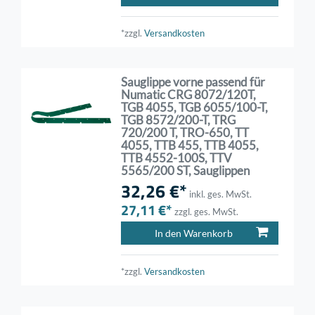
*zzgl.
Versandkosten
Sauglippe vorne passend für
Numatic CRG 8072/120T,
TGB 4055, TGB 6055/100-T,
TGB 8572/200-T, TRG
720/200 T, TRO-650, TT
4055, TTB 455, TTB 4055,
TTB 4552-100S, TTV
5565/200 ST, Sauglippen
32,26 €*
inkl. ges. MwSt.
27,11 €*
zzgl. ges. MwSt.
In den Warenkorb
*zzgl.
Versandkosten