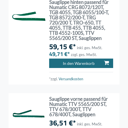
Sauglippe hinten passend für
Numatic CRG 8072/120T,
TGB 4055, TGB 6055/100-T,
TGB 8572/200-T, TRG
720/200 T, TRO-650, TT
4055, TTB 455, TTB 4055,
TTB 4552-100S, TTV
5565/200 ST, Sauglippen
59,15 €*
inkl. ges. MwSt.
49,71 €*
zzgl. ges. MwSt.
In den Warenkorb
*zzgl.
Versandkosten
Sauglippe vorne passend für
Numatic TTV 5565/200 ST,
TTV 678/300T, TTV
678/400T, Sauglippen
36,51 €*
inkl. ges. MwSt.