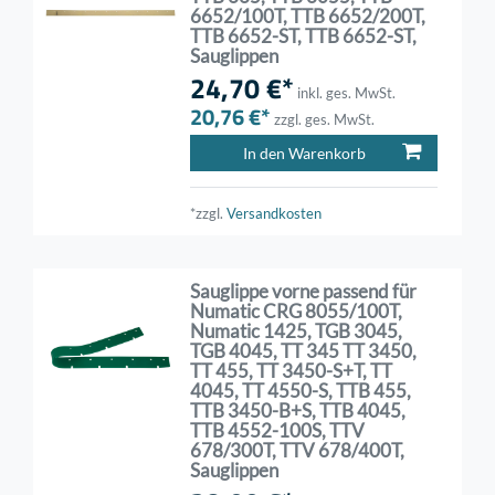
6652/100T, TTB 6652/200T,
TTB 6652-ST, TTB 6652-ST,
Sauglippen
24,70 €*
inkl. ges. MwSt.
20,76 €*
zzgl. ges. MwSt.
In den Warenkorb
*zzgl.
Versandkosten
Sauglippe vorne passend für
Numatic CRG 8055/100T,
Numatic 1425, TGB 3045,
TGB 4045, TT 345 TT 3450,
TT 455, TT 3450-S+T, TT
4045, TT 4550-S, TTB 455,
TTB 3450-B+S, TTB 4045,
TTB 4552-100S, TTV
678/300T, TTV 678/400T,
Sauglippen