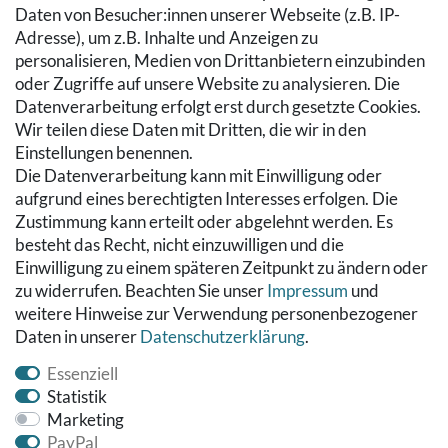
Daten von Besucher:innen unserer Webseite (z.B. IP-
Zahlung & Versand
Adresse), um z.B. Inhalte und Anzeigen zu
Warenkorb
personalisieren, Medien von Drittanbietern einzubinden
Zur Kasse
oder Zugriffe auf unsere Website zu analysieren. Die
Hilfe
Datenverarbeitung erfolgt erst durch gesetzte Cookies.
Wir teilen diese Daten mit Dritten, die wir in den
RECHTLICHES
Einstellungen benennen.
Die Datenverarbeitung kann mit Einwilligung oder
Kontakt
aufgrund eines berechtigten Interesses erfolgen. Die
Datenschutzerklärung
Zustimmung kann erteilt oder abgelehnt werden. Es
AGB
besteht das Recht, nicht einzuwilligen und die
Impressum
Einwilligung zu einem späteren Zeitpunkt zu ändern oder
Hinweise zur Batterieentsorgung
zu widerrufen. Beachten Sie unser
Impressum
und
Widerrufs­recht
weitere Hinweise zur Verwendung personenbezogener
Daten in unserer
Daten­schutz­erklärung
.
Vertrag widerrufen
Essenziell
Statistik
Marketing
PayPal