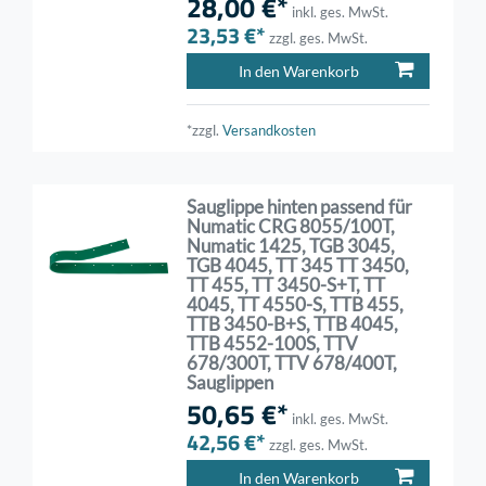
28,00 €*
inkl. ges. MwSt.
23,53 €*
zzgl. ges. MwSt.
In den Warenkorb
*zzgl.
Versandkosten
Sauglippe hinten passend für
Numatic CRG 8055/100T,
Numatic 1425, TGB 3045,
TGB 4045, TT 345 TT 3450,
TT 455, TT 3450-S+T, TT
4045, TT 4550-S, TTB 455,
TTB 3450-B+S, TTB 4045,
TTB 4552-100S, TTV
678/300T, TTV 678/400T,
Sauglippen
50,65 €*
inkl. ges. MwSt.
42,56 €*
zzgl. ges. MwSt.
In den Warenkorb