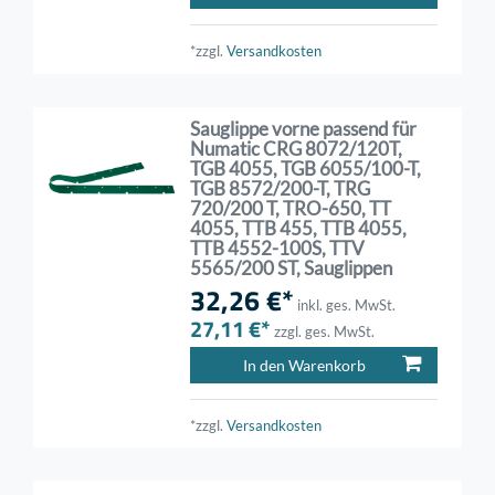
*zzgl.
Versandkosten
Sauglippe vorne passend für
Numatic CRG 8072/120T,
TGB 4055, TGB 6055/100-T,
TGB 8572/200-T, TRG
720/200 T, TRO-650, TT
4055, TTB 455, TTB 4055,
TTB 4552-100S, TTV
5565/200 ST, Sauglippen
32,26 €*
inkl. ges. MwSt.
27,11 €*
zzgl. ges. MwSt.
In den Warenkorb
*zzgl.
Versandkosten