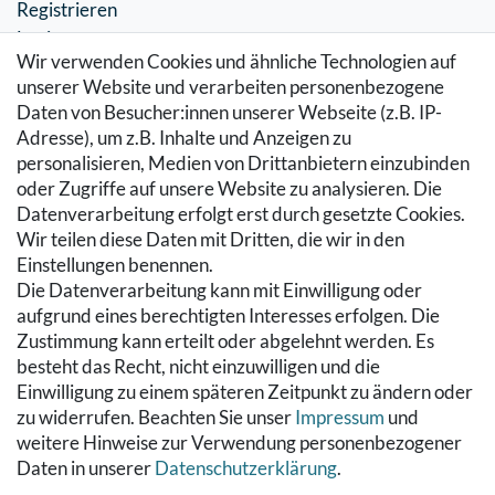
Registrieren
Login
Wir verwenden Cookies und ähnliche Technologien auf
SERVICE
unserer Website und verarbeiten personenbezogene
Daten von Besucher:innen unserer Webseite (z.B. IP-
Zahlung & Versand
Adresse), um z.B. Inhalte und Anzeigen zu
Warenkorb
personalisieren, Medien von Drittanbietern einzubinden
Zur Kasse
oder Zugriffe auf unsere Website zu analysieren. Die
Hilfe
Datenverarbeitung erfolgt erst durch gesetzte Cookies.
Wir teilen diese Daten mit Dritten, die wir in den
RECHTLICHES
Einstellungen benennen.
Die Datenverarbeitung kann mit Einwilligung oder
Kontakt
aufgrund eines berechtigten Interesses erfolgen. Die
Datenschutzerklärung
Zustimmung kann erteilt oder abgelehnt werden. Es
AGB
besteht das Recht, nicht einzuwilligen und die
Impressum
Einwilligung zu einem späteren Zeitpunkt zu ändern oder
Hinweise zur Batterieentsorgung
zu widerrufen. Beachten Sie unser
Impressum
und
Widerrufs­recht
weitere Hinweise zur Verwendung personenbezogener
Daten in unserer
Daten­schutz­erklärung
.