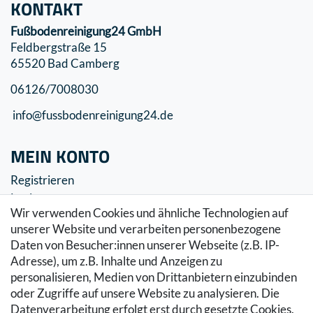
KONTAKT
Fußbodenreinigung24 GmbH
Feldbergstraße 15
65520 Bad Camberg
06126/7008030
info@fussbodenreinigung24.de
MEIN KONTO
Registrieren
Login
Wir verwenden Cookies und ähnliche Technologien auf
SERVICE
unserer Website und verarbeiten personenbezogene
Daten von Besucher:innen unserer Webseite (z.B. IP-
Zahlung & Versand
Adresse), um z.B. Inhalte und Anzeigen zu
Warenkorb
personalisieren, Medien von Drittanbietern einzubinden
Zur Kasse
oder Zugriffe auf unsere Website zu analysieren. Die
Hilfe
Datenverarbeitung erfolgt erst durch gesetzte Cookies.