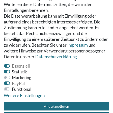
Wir teilen diese Daten mit Dritten, die wir in den
RECHTLICHES
Einstellungen benennen.
Die Datenverarbeitung kann mit Einwilligung oder
Kontakt
aufgrund eines berechtigten Interesses erfolgen. Die
Datenschutzerklärung
Zustimmung kann erteilt oder abgelehnt werden. Es
AGB
besteht das Recht, nicht einzuwilligen und die
Impressum
Einwilligung zu einem späteren Zeitpunkt zu ändern oder
Hinweise zur Batterieentsorgung
zu widerrufen. Beachten Sie unser
Impressum
und
Widerrufs­recht
weitere Hinweise zur Verwendung personenbezogener
Daten in unserer
Daten­schutz­erklärung
.
Vertrag widerrufen
Essenziell
Statistik
Marketing
PayPal
Funktional
Weitere Einstellungen
© Copyright 2026 Fußbodenreinigung24 GmbH | Alle Rechte
vorbehalten.
Alle akzeptieren