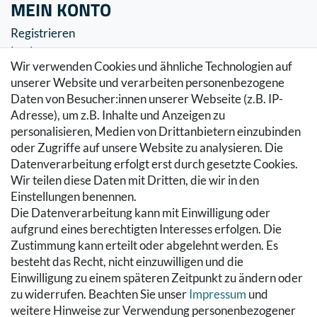
MEIN KONTO
Registrieren
Login
Wir verwenden Cookies und ähnliche Technologien auf
SERVICE
unserer Website und verarbeiten personenbezogene
Daten von Besucher:innen unserer Webseite (z.B. IP-
Zahlung & Versand
Adresse), um z.B. Inhalte und Anzeigen zu
Warenkorb
personalisieren, Medien von Drittanbietern einzubinden
Zur Kasse
oder Zugriffe auf unsere Website zu analysieren. Die
Hilfe
Datenverarbeitung erfolgt erst durch gesetzte Cookies.
Wir teilen diese Daten mit Dritten, die wir in den
RECHTLICHES
Einstellungen benennen.
Die Datenverarbeitung kann mit Einwilligung oder
Kontakt
aufgrund eines berechtigten Interesses erfolgen. Die
Datenschutzerklärung
Zustimmung kann erteilt oder abgelehnt werden. Es
AGB
besteht das Recht, nicht einzuwilligen und die
Impressum
Einwilligung zu einem späteren Zeitpunkt zu ändern oder
Hinweise zur Batterieentsorgung
zu widerrufen. Beachten Sie unser
Impressum
und
Widerrufs­recht
weitere Hinweise zur Verwendung personenbezogener