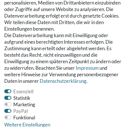
Warenkorb
personalisieren, Medien von Drittanbietern einzubinden
Zur Kasse
oder Zugriffe auf unsere Website zu analysieren. Die
Hilfe
Datenverarbeitung erfolgt erst durch gesetzte Cookies.
Wir teilen diese Daten mit Dritten, die wir in den
RECHTLICHES
Einstellungen benennen.
Die Datenverarbeitung kann mit Einwilligung oder
Kontakt
aufgrund eines berechtigten Interesses erfolgen. Die
Datenschutzerklärung
Zustimmung kann erteilt oder abgelehnt werden. Es
AGB
besteht das Recht, nicht einzuwilligen und die
Impressum
Einwilligung zu einem späteren Zeitpunkt zu ändern oder
Hinweise zur Batterieentsorgung
zu widerrufen. Beachten Sie unser
Impressum
und
Widerrufs­recht
weitere Hinweise zur Verwendung personenbezogener
Daten in unserer
Daten­schutz­erklärung
.
Vertrag widerrufen
Essenziell
Statistik
Marketing
PayPal
Funktional
Weitere Einstellungen