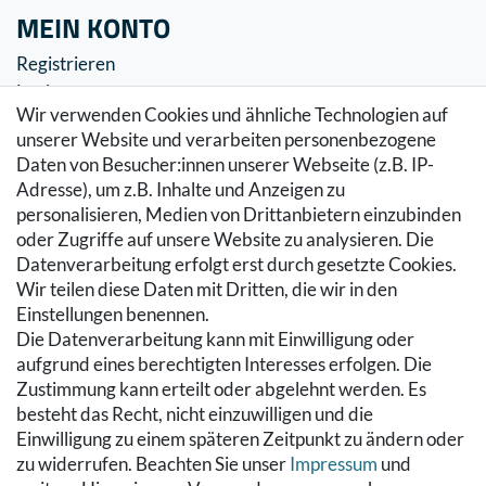
MEIN KONTO
Registrieren
Login
Wir verwenden Cookies und ähnliche Technologien auf
SERVICE
unserer Website und verarbeiten personenbezogene
Daten von Besucher:innen unserer Webseite (z.B. IP-
Zahlung & Versand
Adresse), um z.B. Inhalte und Anzeigen zu
Warenkorb
personalisieren, Medien von Drittanbietern einzubinden
Zur Kasse
oder Zugriffe auf unsere Website zu analysieren. Die
Hilfe
Datenverarbeitung erfolgt erst durch gesetzte Cookies.
Wir teilen diese Daten mit Dritten, die wir in den
RECHTLICHES
Einstellungen benennen.
Die Datenverarbeitung kann mit Einwilligung oder
Kontakt
aufgrund eines berechtigten Interesses erfolgen. Die
Datenschutzerklärung
Zustimmung kann erteilt oder abgelehnt werden. Es
AGB
besteht das Recht, nicht einzuwilligen und die
Impressum
Einwilligung zu einem späteren Zeitpunkt zu ändern oder
Hinweise zur Batterieentsorgung
zu widerrufen. Beachten Sie unser
Impressum
und