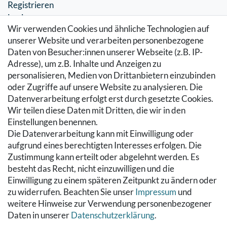
Registrieren
Login
Wir verwenden Cookies und ähnliche Technologien auf
SERVICE
unserer Website und verarbeiten personenbezogene
Daten von Besucher:innen unserer Webseite (z.B. IP-
Zahlung & Versand
Adresse), um z.B. Inhalte und Anzeigen zu
Warenkorb
personalisieren, Medien von Drittanbietern einzubinden
Zur Kasse
oder Zugriffe auf unsere Website zu analysieren. Die
Hilfe
Datenverarbeitung erfolgt erst durch gesetzte Cookies.
Wir teilen diese Daten mit Dritten, die wir in den
RECHTLICHES
Einstellungen benennen.
Die Datenverarbeitung kann mit Einwilligung oder
Kontakt
aufgrund eines berechtigten Interesses erfolgen. Die
Datenschutzerklärung
Zustimmung kann erteilt oder abgelehnt werden. Es
AGB
besteht das Recht, nicht einzuwilligen und die
Impressum
Einwilligung zu einem späteren Zeitpunkt zu ändern oder
Hinweise zur Batterieentsorgung
zu widerrufen. Beachten Sie unser
Impressum
und
Widerrufs­recht
weitere Hinweise zur Verwendung personenbezogener
Daten in unserer
Daten­schutz­erklärung
.