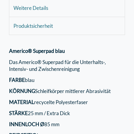
Weitere Details
Produktsicherheit
Americo® Superpad blau
Das Americo® Superpad für die Unterhalts-,
Intensiv- und Zwischenreinigung
FARBE
blau
KÖRNUNG
Schleifkörper mittlerer Abrasivität
MATERIAL
recycelte Polyesterfaser
STÄRKE
25 mm / Extra Dick
INNENLOCH Ø
85 mm