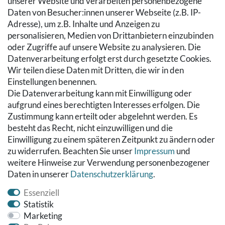
SERVICE
unserer Website und verarbeiten personenbezogene
Daten von Besucher:innen unserer Webseite (z.B. IP-
Zahlung & Versand
Adresse), um z.B. Inhalte und Anzeigen zu
Warenkorb
personalisieren, Medien von Drittanbietern einzubinden
Zur Kasse
oder Zugriffe auf unsere Website zu analysieren. Die
Hilfe
Datenverarbeitung erfolgt erst durch gesetzte Cookies.
Wir teilen diese Daten mit Dritten, die wir in den
RECHTLICHES
Einstellungen benennen.
Die Datenverarbeitung kann mit Einwilligung oder
Kontakt
aufgrund eines berechtigten Interesses erfolgen. Die
Datenschutzerklärung
Zustimmung kann erteilt oder abgelehnt werden. Es
AGB
besteht das Recht, nicht einzuwilligen und die
Impressum
Einwilligung zu einem späteren Zeitpunkt zu ändern oder
Hinweise zur Batterieentsorgung
zu widerrufen. Beachten Sie unser
Impressum
und
Widerrufs­recht
weitere Hinweise zur Verwendung personenbezogener
Daten in unserer
Daten­schutz­erklärung
.
Vertrag widerrufen
Essenziell
Statistik
Marketing