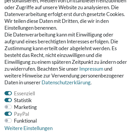
personalisieren, Medien von Drittanbietern einzubinden
Zur Kasse
oder Zugriffe auf unsere Website zu analysieren. Die
Hilfe
Datenverarbeitung erfolgt erst durch gesetzte Cookies.
Wir teilen diese Daten mit Dritten, die wir in den
RECHTLICHES
Einstellungen benennen.
Die Datenverarbeitung kann mit Einwilligung oder
Kontakt
aufgrund eines berechtigten Interesses erfolgen. Die
Datenschutzerklärung
Zustimmung kann erteilt oder abgelehnt werden. Es
AGB
besteht das Recht, nicht einzuwilligen und die
Impressum
Einwilligung zu einem späteren Zeitpunkt zu ändern oder
Hinweise zur Batterieentsorgung
zu widerrufen. Beachten Sie unser
Impressum
und
Widerrufs­recht
weitere Hinweise zur Verwendung personenbezogener
Daten in unserer
Daten­schutz­erklärung
.
Vertrag widerrufen
Essenziell
Statistik
Marketing
PayPal
Funktional
Weitere Einstellungen
© Copyright 2026 Fußbodenreinigung24 GmbH | Alle Rechte