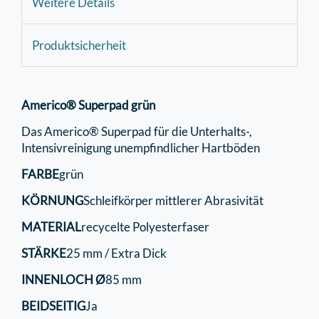
Weitere Details
Produktsicherheit
Americo® Superpad
grün
Das Americo® Superpad für die Unterhalts-,
Intensivreinigung unempfindlicher Hartböden
FARBE
grün
KÖRNUNG
Schleifkörper mittlerer Abrasivität
MATERIAL
recycelte Polyesterfaser
STÄRKE
25 mm / Extra Dick
INNENLOCH Ø
85 mm
BEIDSEITIG
Ja