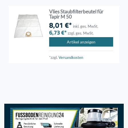
Vlies Staubfilterbeutel für
Tapir M 50
8,01 €*
inkl. ges. MwSt.
6,73 €*
zzgl. ges. MwSt.
Artikel anzeigen
*zzgl.
Versandkosten