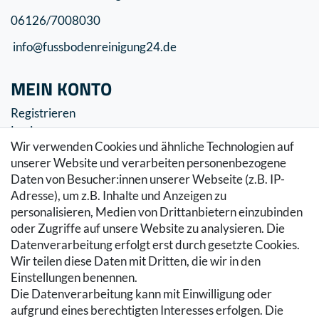
06126/7008030
info@fussbodenreinigung24.de
MEIN KONTO
Registrieren
Login
Wir verwenden Cookies und ähnliche Technologien auf
SERVICE
unserer Website und verarbeiten personenbezogene
Daten von Besucher:innen unserer Webseite (z.B. IP-
Zahlung & Versand
Adresse), um z.B. Inhalte und Anzeigen zu
Warenkorb
personalisieren, Medien von Drittanbietern einzubinden
Zur Kasse
oder Zugriffe auf unsere Website zu analysieren. Die
Hilfe
Datenverarbeitung erfolgt erst durch gesetzte Cookies.
Wir teilen diese Daten mit Dritten, die wir in den
RECHTLICHES
Einstellungen benennen.
Die Datenverarbeitung kann mit Einwilligung oder
Kontakt
aufgrund eines berechtigten Interesses erfolgen. Die
Datenschutzerklärung