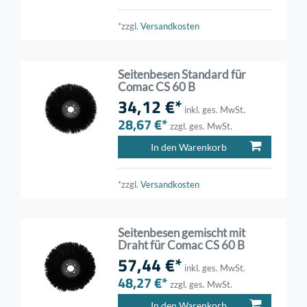
*zzgl.
Versandkosten
Seitenbesen Standard für
Comac CS 60 B
34,12 €*
inkl. ges. MwSt.
28,67 €*
zzgl. ges. MwSt.
In den Warenkorb
*zzgl.
Versandkosten
Seitenbesen gemischt mit
Draht für Comac CS 60 B
57,44 €*
inkl. ges. MwSt.
48,27 €*
zzgl. ges. MwSt.
In den Warenkorb