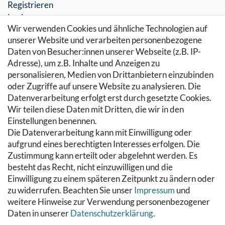
Registrieren
Login
Wir verwenden Cookies und ähnliche Technologien auf
SERVICE
unserer Website und verarbeiten personenbezogene
Daten von Besucher:innen unserer Webseite (z.B. IP-
Zahlung & Versand
Adresse), um z.B. Inhalte und Anzeigen zu
Warenkorb
personalisieren, Medien von Drittanbietern einzubinden
Zur Kasse
oder Zugriffe auf unsere Website zu analysieren. Die
Hilfe
Datenverarbeitung erfolgt erst durch gesetzte Cookies.
Wir teilen diese Daten mit Dritten, die wir in den
RECHTLICHES
Einstellungen benennen.
Die Datenverarbeitung kann mit Einwilligung oder
Kontakt
aufgrund eines berechtigten Interesses erfolgen. Die
Datenschutzerklärung
Zustimmung kann erteilt oder abgelehnt werden. Es
AGB
besteht das Recht, nicht einzuwilligen und die
Impressum
Einwilligung zu einem späteren Zeitpunkt zu ändern oder
Hinweise zur Batterieentsorgung
zu widerrufen. Beachten Sie unser
Impressum
und
Widerrufs­recht
weitere Hinweise zur Verwendung personenbezogener
Daten in unserer
Daten­schutz­erklärung
.