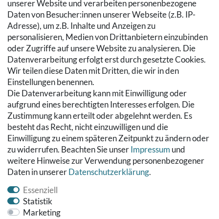
SERVICE
unserer Website und verarbeiten personenbezogene
Daten von Besucher:innen unserer Webseite (z.B. IP-
Zahlung & Versand
Adresse), um z.B. Inhalte und Anzeigen zu
Warenkorb
personalisieren, Medien von Drittanbietern einzubinden
Zur Kasse
oder Zugriffe auf unsere Website zu analysieren. Die
Hilfe
Datenverarbeitung erfolgt erst durch gesetzte Cookies.
Wir teilen diese Daten mit Dritten, die wir in den
RECHTLICHES
Einstellungen benennen.
Die Datenverarbeitung kann mit Einwilligung oder
Kontakt
aufgrund eines berechtigten Interesses erfolgen. Die
Datenschutzerklärung
Zustimmung kann erteilt oder abgelehnt werden. Es
AGB
besteht das Recht, nicht einzuwilligen und die
Impressum
Einwilligung zu einem späteren Zeitpunkt zu ändern oder
Hinweise zur Batterieentsorgung
zu widerrufen. Beachten Sie unser
Impressum
und
Widerrufs­recht
weitere Hinweise zur Verwendung personenbezogener
Daten in unserer
Daten­schutz­erklärung
.
Vertrag widerrufen
Essenziell
Statistik
Marketing