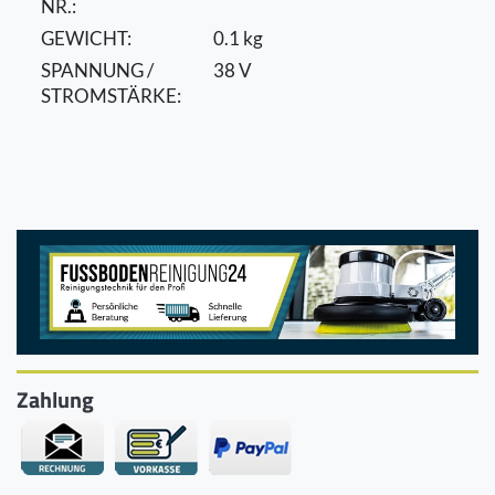
NR.:
GEWICHT:
0.1 kg
SPANNUNG /
38 V
STROMSTÄRKE:
Zahlung