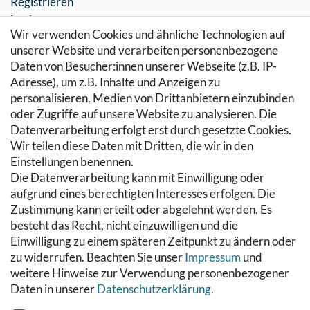
Registrieren
Login
Wir verwenden Cookies und ähnliche Technologien auf
SERVICE
unserer Website und verarbeiten personenbezogene
Daten von Besucher:innen unserer Webseite (z.B. IP-
Zahlung & Versand
Adresse), um z.B. Inhalte und Anzeigen zu
Warenkorb
personalisieren, Medien von Drittanbietern einzubinden
Zur Kasse
oder Zugriffe auf unsere Website zu analysieren. Die
Hilfe
Datenverarbeitung erfolgt erst durch gesetzte Cookies.
Wir teilen diese Daten mit Dritten, die wir in den
RECHTLICHES
Einstellungen benennen.
Die Datenverarbeitung kann mit Einwilligung oder
Kontakt
aufgrund eines berechtigten Interesses erfolgen. Die
Datenschutzerklärung
Zustimmung kann erteilt oder abgelehnt werden. Es
AGB
besteht das Recht, nicht einzuwilligen und die
Impressum
Einwilligung zu einem späteren Zeitpunkt zu ändern oder
Hinweise zur Batterieentsorgung
zu widerrufen. Beachten Sie unser
Impressum
und
Widerrufs­recht
weitere Hinweise zur Verwendung personenbezogener
Daten in unserer
Daten­schutz­erklärung
.
Vertrag widerrufen