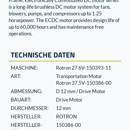
Frame, Electronically Commutated DC motor series
is a long-life brushless DC motor system for fans,
blowers, pumps, and compressors up to 1.25
horsepower. The ECDC motor provides design life of
up to 60,000 hours and has maintenance free
operations.
TECHNISCHE DATEN
MASCHINE:
Rotron 27 6V-150393-11
ART:
Transportation Motor
Rotron 37,5V-150386-00
ABMESSUNG:
D 12 mm / Drive Motor
BAUART:
Drive Motor
DURCHMESSER:
12 mm
HERSTELLER:
ROTRON
HERSTELLER-
150386-00