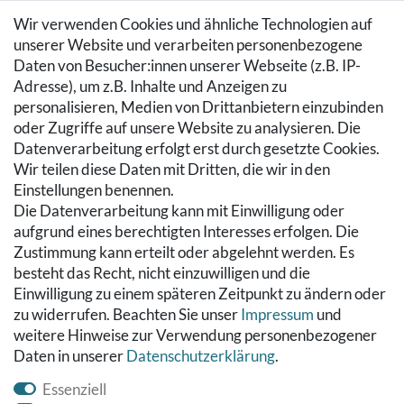
Login
Wir verwenden Cookies und ähnliche Technologien auf
SERVICE
unserer Website und verarbeiten personenbezogene
Daten von Besucher:innen unserer Webseite (z.B. IP-
Zahlung & Versand
Adresse), um z.B. Inhalte und Anzeigen zu
Warenkorb
personalisieren, Medien von Drittanbietern einzubinden
Zur Kasse
oder Zugriffe auf unsere Website zu analysieren. Die
Hilfe
Datenverarbeitung erfolgt erst durch gesetzte Cookies.
Wir teilen diese Daten mit Dritten, die wir in den
RECHTLICHES
Einstellungen benennen.
Die Datenverarbeitung kann mit Einwilligung oder
Kontakt
aufgrund eines berechtigten Interesses erfolgen. Die
Datenschutzerklärung
Zustimmung kann erteilt oder abgelehnt werden. Es
AGB
besteht das Recht, nicht einzuwilligen und die
Impressum
Einwilligung zu einem späteren Zeitpunkt zu ändern oder
Hinweise zur Batterieentsorgung
zu widerrufen. Beachten Sie unser
Impressum
und
Widerrufs­recht
weitere Hinweise zur Verwendung personenbezogener
Daten in unserer
Daten­schutz­erklärung
.
Vertrag widerrufen
Essenziell