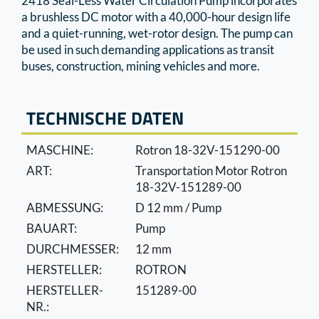
2418 Seal-Less Water Circulation Pump incorporates
a brushless DC motor with a 40,000-hour design life
and a quiet-running, wet-rotor design. The pump can
be used in such demanding applications as transit
buses, construction, mining vehicles and more.
TECHNISCHE DATEN
MASCHINE:
Rotron 18-32V-151290-00
ART:
Transportation Motor Rotron
18-32V-151289-00
ABMESSUNG:
D 12 mm / Pump
BAUART:
Pump
DURCHMESSER:
12 mm
HERSTELLER:
ROTRON
HERSTELLER-
151289-00
NR.: