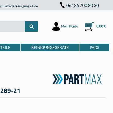
06126 700 80 30
@fussbodenreinigung24.de
Mein Konto
0,00 €
TEILE
REINIGUNGSGERÄTE
PADS
0289-21