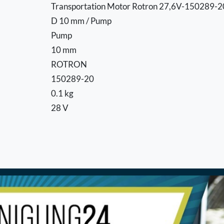
Transportation Motor Rotron 27,6V-150289-2
D 10 mm / Pump
Pump
10 mm
ROTRON
150289-20
0.1 kg
28 V