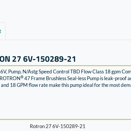
t
ON 27 6V-150289-21
,6V, Pump, N/Astg Speed Control TBD Flow Class 18 gpm Com
®
he ROTRON
47 Frame Brushless Seal-less Pump is leak-proof and
 and 18 GPM flow rate make this pump ideal for the most deman
Rotron 27 6V-150289-21