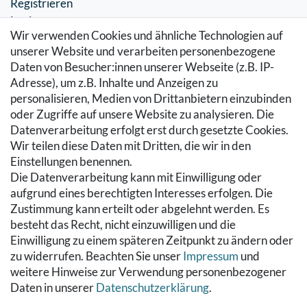
Registrieren
Login
Wir verwenden Cookies und ähnliche Technologien auf
SERVICE
unserer Website und verarbeiten personenbezogene
Daten von Besucher:innen unserer Webseite (z.B. IP-
Zahlung & Versand
Adresse), um z.B. Inhalte und Anzeigen zu
Warenkorb
personalisieren, Medien von Drittanbietern einzubinden
Zur Kasse
oder Zugriffe auf unsere Website zu analysieren. Die
Hilfe
Datenverarbeitung erfolgt erst durch gesetzte Cookies.
Wir teilen diese Daten mit Dritten, die wir in den
RECHTLICHES
Einstellungen benennen.
Die Datenverarbeitung kann mit Einwilligung oder
Kontakt
aufgrund eines berechtigten Interesses erfolgen. Die
Datenschutzerklärung
Zustimmung kann erteilt oder abgelehnt werden. Es
AGB
besteht das Recht, nicht einzuwilligen und die
Impressum
Einwilligung zu einem späteren Zeitpunkt zu ändern oder
Hinweise zur Batterieentsorgung
zu widerrufen. Beachten Sie unser
Impressum
und
Widerrufs­recht
weitere Hinweise zur Verwendung personenbezogener
Daten in unserer
Daten­schutz­erklärung
.
Vertrag widerrufen