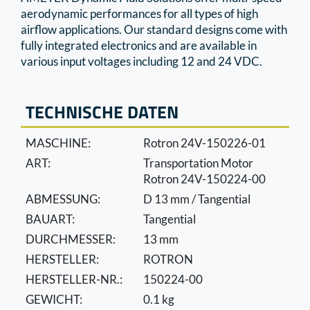
aerodynamic performances for all types of high
airflow applications. Our standard designs come with
fully integrated electronics and are available in
various input voltages including 12 and 24 VDC.
TECHNISCHE DATEN
MASCHINE:
Rotron 24V-150226-01
ART:
Transportation Motor
Rotron 24V-150224-00
ABMESSUNG:
D 13 mm / Tangential
BAUART:
Tangential
DURCHMESSER:
13 mm
HERSTELLER:
ROTRON
HERSTELLER-NR.:
150224-00
GEWICHT:
0.1 kg