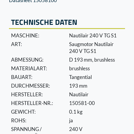
Datasheet 15058100
TECHNISCHE DATEN
MASCHINE:
Nautilair 240 V TG S1
ART:
Saugmotor Nautilair
240 V TG S1
ABMESSUNG:
D 193 mm, brushless
MATERIALART:
brushless
BAUART:
Tangential
DURCHMESSER:
193 mm
HERSTELLER:
Nautilair
HERSTELLER-NR.:
150581-00
GEWICHT:
0.1 kg
ROHS:
ja
SPANNUNG /
240 V