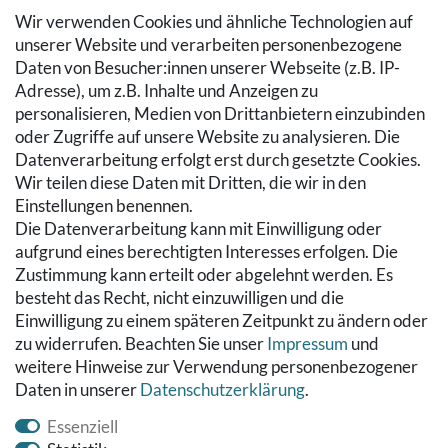
Login
Wir verwenden Cookies und ähnliche Technologien auf
SERVICE
unserer Website und verarbeiten personenbezogene
Daten von Besucher:innen unserer Webseite (z.B. IP-
Zahlung & Versand
Adresse), um z.B. Inhalte und Anzeigen zu
Warenkorb
personalisieren, Medien von Drittanbietern einzubinden
Zur Kasse
oder Zugriffe auf unsere Website zu analysieren. Die
Hilfe
Datenverarbeitung erfolgt erst durch gesetzte Cookies.
Wir teilen diese Daten mit Dritten, die wir in den
RECHTLICHES
Einstellungen benennen.
Die Datenverarbeitung kann mit Einwilligung oder
Kontakt
aufgrund eines berechtigten Interesses erfolgen. Die
Datenschutzerklärung
Zustimmung kann erteilt oder abgelehnt werden. Es
AGB
besteht das Recht, nicht einzuwilligen und die
Impressum
Einwilligung zu einem späteren Zeitpunkt zu ändern oder
Hinweise zur Batterieentsorgung
zu widerrufen. Beachten Sie unser
Impressum
und
Widerrufs­recht
weitere Hinweise zur Verwendung personenbezogener
Daten in unserer
Daten­schutz­erklärung
.
Vertrag widerrufen
Essenziell