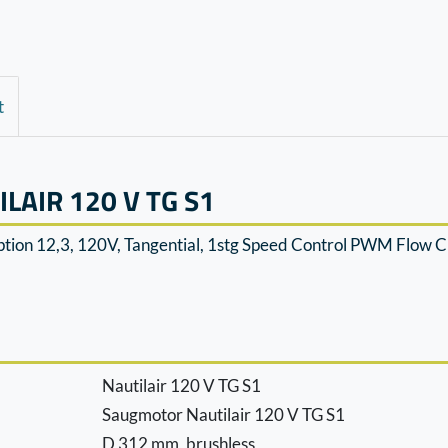
t
AIR 120 V TG S1
iption 12,3, 120V, Tangential, 1stg Speed Control PWM Flo
Nautilair 120 V TG S1
Saugmotor Nautilair 120 V TG S1
D 312 mm, brushless