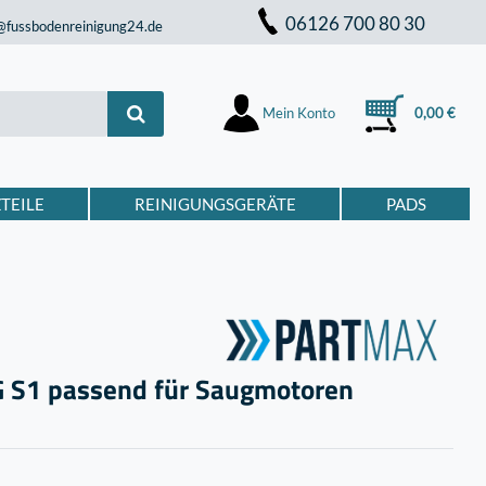
06126 700 80 30
@fussbodenreinigung24.de
Mein Konto
0,00 €
TEILE
REINIGUNGSGERÄTE
PADS
G S1 passend für Saugmotoren