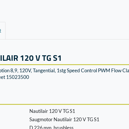
t
AIR 120 V TG S1
iption 8,9, 120V, Tangential, 1stg Speed Control PWM Flow 
heet 15023500
Nautilair 120 V TG S1
Saugmotor Nautilair 120 V TG S1
D 226 mm, brushless