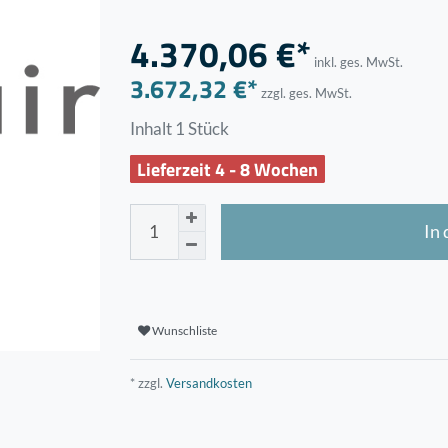
4.370,06 €*
inkl. ges. MwSt.
3.672,32 €*
zzgl. ges. MwSt.
Inhalt
1
Stück
Lieferzeit 4 - 8 Wochen
In
Wunschliste
* zzgl.
Versandkosten