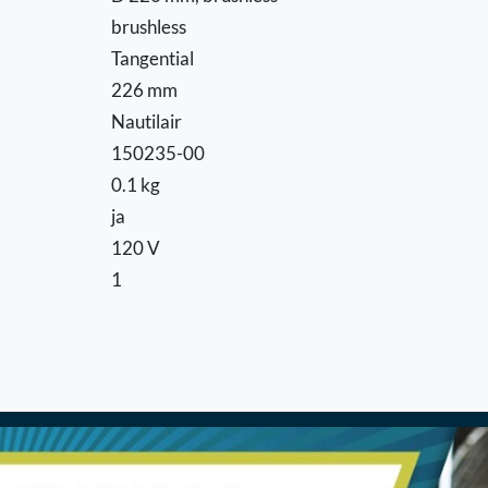
brushless
Tangential
226 mm
Nautilair
150235-00
0.1 kg
ja
120 V
1