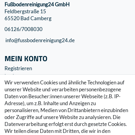
Fußbodenreinigung24 GmbH
Feldbergstraße 15
65520 Bad Camberg
06126/7008030
info@fussbodenreinigung24.de
MEIN KONTO
Registrieren
Login
Wir verwenden Cookies und ähnliche Technologien auf
SERVICE
unserer Website und verarbeiten personenbezogene
Daten von Besucher:innen unserer Webseite (z.B. IP-
Zahlung & Versand
Adresse), um z.B. Inhalte und Anzeigen zu
Warenkorb
personalisieren, Medien von Drittanbietern einzubinden
Zur Kasse
oder Zugriffe auf unsere Website zu analysieren. Die
Hilfe
Datenverarbeitung erfolgt erst durch gesetzte Cookies.
Wir teilen diese Daten mit Dritten, die wir in den