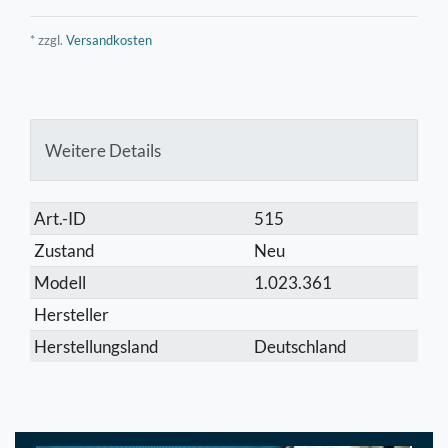
* zzgl.
Versandkosten
Weitere Details
Technisches
Wert
Art.-ID
515
Merkmal
Zustand
Neu
Modell
1.023.361
Hersteller
Herstellungsland
Deutschland