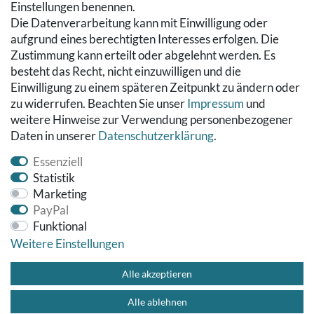
RECHTLICHES
Einstellungen benennen.
Die Datenverarbeitung kann mit Einwilligung oder
Kontakt
aufgrund eines berechtigten Interesses erfolgen. Die
Datenschutzerklärung
Zustimmung kann erteilt oder abgelehnt werden. Es
AGB
besteht das Recht, nicht einzuwilligen und die
Impressum
Einwilligung zu einem späteren Zeitpunkt zu ändern oder
Hinweise zur Batterieentsorgung
zu widerrufen. Beachten Sie unser
Impressum
und
Widerrufs­recht
weitere Hinweise zur Verwendung personenbezogener
Daten in unserer
Daten­schutz­erklärung
.
Vertrag widerrufen
Essenziell
Statistik
Marketing
PayPal
Funktional
Weitere Einstellungen
© Copyright 2026 Fußbodenreinigung24 GmbH | Alle Rechte
vorbehalten.
Alle akzeptieren
Alle ablehnen
Impressum
Datenschutzerklärung
AGB
Kontakt