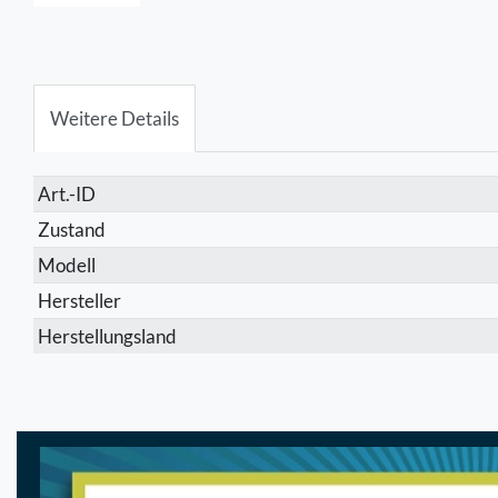
Weitere Details
Technisches
Wert
Art.-ID
Merkmal
Zustand
Modell
Hersteller
Herstellungsland