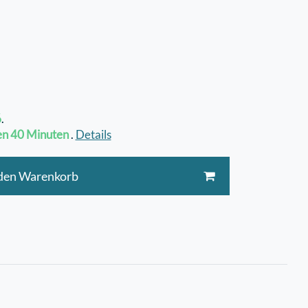
6
.
en
40 Minuten
.
Details
 den Warenkorb