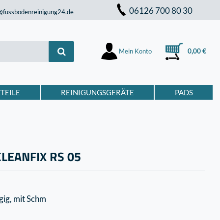
06126 700 80 30
@fussbodenreinigung24.de
Mein Konto
0,00 €
TEILE
REINIGUNGSGERÄTE
PADS
 CLEANFIX RS 05
gig, mit Schm