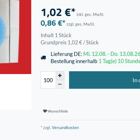
1,02 €*
inkl. ges. MwSt.
0,86 €*
zzgl. ges. MwSt.
Inhalt
1
Stück
Grundpreis
1,02 € / Stück
Lieferung DE:
Mi. 12.08. - Do. 13.08.2
Bestellung innerhalb
1 Tag(e)
10 Stund
In
Wunschliste
* zzgl.
Versandkosten