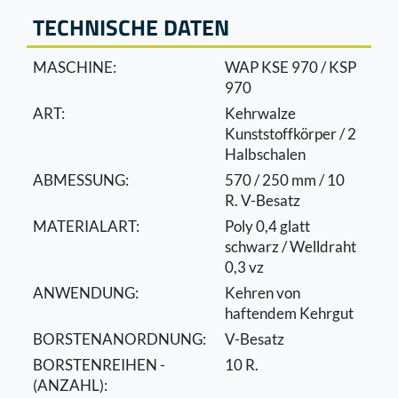
TECHNISCHE DATEN
MASCHINE:
WAP KSE 970 / KSP
970
ART:
Kehrwalze
Kunststoffkörper / 2
Halbschalen
ABMESSUNG:
570 / 250 mm / 10
R. V-Besatz
MATERIALART:
Poly 0,4 glatt
schwarz / Welldraht
0,3 vz
ANWENDUNG:
Kehren von
haftendem Kehrgut
BORSTENANORDNUNG:
V-Besatz
BORSTENREIHEN -
10 R.
(ANZAHL):