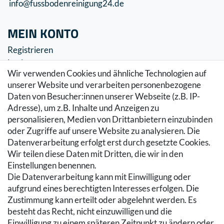
info@fussbodenreinigung24.de
MEIN KONTO
Registrieren
Login
Wir verwenden Cookies und ähnliche Technologien auf
SERVICE
unserer Website und verarbeiten personenbezogene
Daten von Besucher:innen unserer Webseite (z.B. IP-
Zahlung & Versand
Adresse), um z.B. Inhalte und Anzeigen zu
Warenkorb
personalisieren, Medien von Drittanbietern einzubinden
Zur Kasse
oder Zugriffe auf unsere Website zu analysieren. Die
Hilfe
Datenverarbeitung erfolgt erst durch gesetzte Cookies.
Wir teilen diese Daten mit Dritten, die wir in den
RECHTLICHES
Einstellungen benennen.
Die Datenverarbeitung kann mit Einwilligung oder
Kontakt
aufgrund eines berechtigten Interesses erfolgen. Die
Datenschutzerklärung
Zustimmung kann erteilt oder abgelehnt werden. Es
AGB
besteht das Recht, nicht einzuwilligen und die
Impressum
Einwilligung zu einem späteren Zeitpunkt zu ändern oder