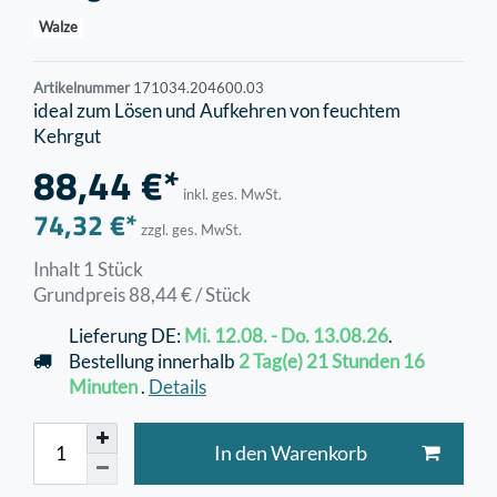
Walze
Artikelnummer
171034.204600.03
ideal zum Lösen und Aufkehren von feuchtem
Kehrgut
88,44 €*
inkl. ges. MwSt.
74,32 €*
zzgl. ges. MwSt.
Inhalt
1
Stück
Grundpreis
88,44 € / Stück
Lieferung DE:
Mi. 12.08. - Do. 13.08.26
.
Bestellung innerhalb
2 Tag(e)
21 Stunden
16
Minuten
.
Details
In den Warenkorb