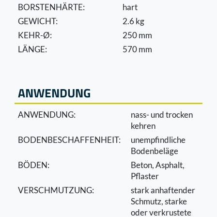
BORSTENHÄRTE:
hart
GEWICHT:
2.6 kg
KEHR-Ø:
250 mm
LÄNGE:
570 mm
ANWENDUNG
ANWENDUNG:
nass- und trocken
kehren
BODENBESCHAFFENHEIT:
unempﬁndliche
Bodenbeläge
BÖDEN:
Beton, Asphalt,
Pﬂaster
VERSCHMUTZUNG:
stark anhaftender
Schmutz, starke
oder verkrustete